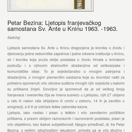
Petar Bezina: Ljetopis franjevačkog
samostana Sv. Ante u Kninu 1963. -1963.
Sadržaj:
Ljetopis samostana Sv. Ante u Kninu dragocjena je kronika o životu i
djelovanju jedne redovničke zajednice i jedne crkvene institucije u Kninu,
ali i kronika koja pruža obilje podataka o životu Hrvata u kninskom
području i o njihovim strahovitim stradanjima od velikosrpske i
komunističke ideje. To je svjedočanstvo o mnogim patnjama i
stradanjima, o mnogim plemenitim osobama koje su kroničari našli za
potrebno spomenuti; vrlo okrutne sudbine mnogih njih svjedoče u kakvim
su prilikama živjeli. Dovoljno je spomenuti da je od velikog broja
franjevaca i svećenika čija se imena susreću u Ljetopisu, njih 27 ubijeno
u ratu ili nakon rata strijeljano ili umrlo u zatvoru, 14 ih je završilo u
emigraciji, a 9 ih je izdržalo teške zatvorske kazne.
Ljetopis, iako nastao i pisan u teškim i vrlo zamršenim političkim
prilikama, s pravim obiljem raznoraznih i raznovrsnih podataka, pisan je
vrlo objektivno, bez ikakve subjektivnosti. Njegov priređivač, dr. fra Petar
Bezina, s velikim istraživačkim iskustvom, priredio ga je vrlo stručno i