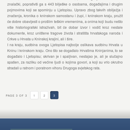
znalački, poprativši ga s 443 bilješke o osobama, događajima i drugim
pojmovima koji se spominju u Ljetopisu. Upravo zbog takvih obilježja i
značenja, kronika o kninskom samostanu i župi, i kninskom kraju, pružit
će dobre obavijesti o prošlim teškim vremenima, a onima koji budu nešto
više historiografski istraživah, bit će dobar izvor i vodič kroz nestale
dokumente, kroz uništene tragove života i stratišta hrvatskoga naroda i
Crkve u Hrvata u Kninskoj krajini, ali i šire.
I na kraju, sudbina ovoga Ljetopisa najbolje oslikava sudbinu Hrvata u
Kninu i kninskom kraju. Ono što se događalo Hrvatima Kninjanima, to se
događalo i Ljetopisu; skrivan je i spaljivan, nestajao je, ali je slučajno
spašen, za razliku od većine ljudi o kojima govori, a koji su vrlo okrutno
stradali u ratnom i poratnom vihoru Drugoga svjetskog rata.
PAGE 3 OF 3
1
2
3