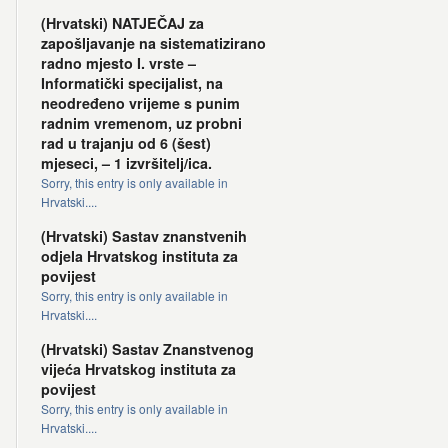
(Hrvatski) NATJEČAJ za
zapošljavanje na sistematizirano
radno mjesto I. vrste –
Informatički specijalist, na
neodređeno vrijeme s punim
radnim vremenom, uz probni
rad u trajanju od 6 (šest)
mjeseci, – 1 izvršitelj/ica.
Sorry, this entry is only available in
Hrvatski....
(Hrvatski) Sastav znanstvenih
odjela Hrvatskog instituta za
povijest
Sorry, this entry is only available in
Hrvatski....
(Hrvatski) Sastav Znanstvenog
vijeća Hrvatskog instituta za
povijest
Sorry, this entry is only available in
Hrvatski....