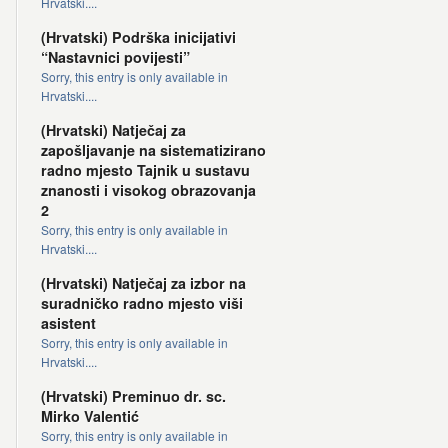
Hrvatski....
(Hrvatski) Podrška inicijativi
“Nastavnici povijesti”
Sorry, this entry is only available in
Hrvatski....
(Hrvatski) Natječaj za
zapošljavanje na sistematizirano
radno mjesto Tajnik u sustavu
znanosti i visokog obrazovanja
2
Sorry, this entry is only available in
Hrvatski....
(Hrvatski) Natječaj za izbor na
suradničko radno mjesto viši
asistent
Sorry, this entry is only available in
Hrvatski....
(Hrvatski) Preminuo dr. sc.
Mirko Valentić
Sorry, this entry is only available in