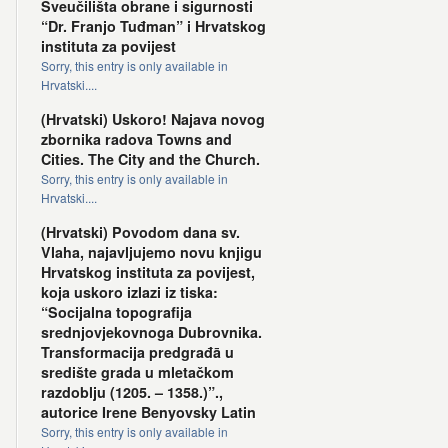
Sveučilišta obrane i sigurnosti
“Dr. Franjo Tuđman” i Hrvatskog
instituta za povijest
Sorry, this entry is only available in
Hrvatski....
(Hrvatski) Uskoro! Najava novog
zbornika radova Towns and
Cities. The City and the Church.
Sorry, this entry is only available in
Hrvatski....
(Hrvatski) Povodom dana sv.
Vlaha, najavljujemo novu knjigu
Hrvatskog instituta za povijest,
koja uskoro izlazi iz tiska:
“Socijalna topografija
srednjovjekovnoga Dubrovnika.
Transformacija predgrađā u
središte grada u mletačkom
razdoblju (1205. – 1358.)”.,
autorice Irene Benyovsky Latin
Sorry, this entry is only available in