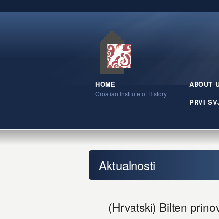
HOME
ABOUT 
Croatian Institute of History
PRVI SV
Aktualnosti
(Hrvatski) Bilten prino