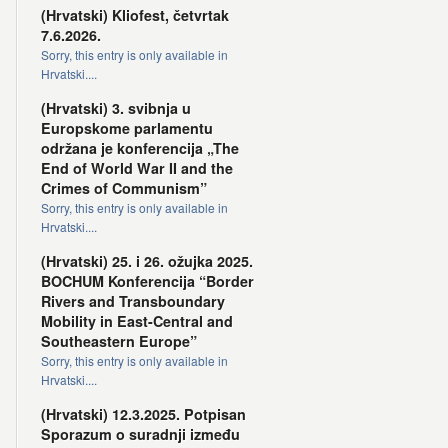
(Hrvatski) Kliofest, četvrtak
7.6.2026.
Sorry, this entry is only available in
Hrvatski....
(Hrvatski) 3. svibnja u
Europskome parlamentu
održana je konferencija „The
End of World War II and the
Crimes of Communism”
Sorry, this entry is only available in
Hrvatski....
(Hrvatski) 25. i 26. ožujka 2025.
BOCHUM Konferencija “Border
Rivers and Transboundary
Mobility in East-Central and
Southeastern Europe”
Sorry, this entry is only available in
Hrvatski....
(Hrvatski) 12.3.2025. Potpisan
Sporazum o suradnji između