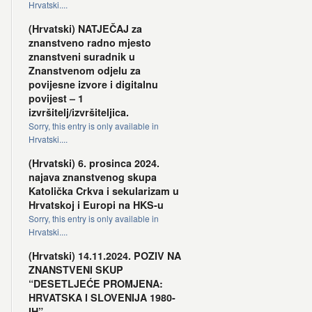
Hrvatski....
(Hrvatski) NATJEČAJ za
znanstveno radno mjesto
znanstveni suradnik u
Znanstvenom odjelu za
povijesne izvore i digitalnu
povijest – 1
izvršitelj/izvršiteljica.
Sorry, this entry is only available in
Hrvatski....
(Hrvatski) 6. prosinca 2024.
najava znanstvenog skupa
Katolička Crkva i sekularizam u
Hrvatskoj i Europi na HKS-u
Sorry, this entry is only available in
Hrvatski....
(Hrvatski) 14.11.2024. POZIV NA
ZNANSTVENI SKUP
“DESETLJEĆE PROMJENA:
HRVATSKA I SLOVENIJA 1980-
IH”