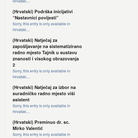
Hrvatski....
(Hrvatski) Podrška inicijativi
“Nastavnici povijesti”
Sorry, this entry is only available in
Hrvatski....
(Hrvatski) Natječaj za
zapošljavanje na sistematizirano
radno mjesto Tajnik u sustavu
znanosti i visokog obrazovanja
2
Sorry, this entry is only available in
Hrvatski....
(Hrvatski) Natječaj za izbor na
suradničko radno mjesto viši
asistent
Sorry, this entry is only available in
Hrvatski....
(Hrvatski) Preminuo dr. sc.
Mirko Valentić
Sorry, this entry is only available in