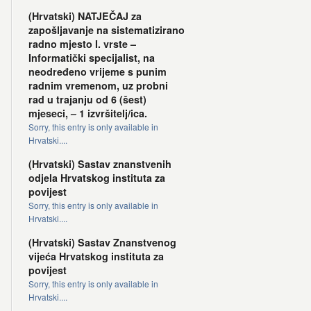
(Hrvatski) NATJEČAJ za
zapošljavanje na sistematizirano
radno mjesto I. vrste –
Informatički specijalist, na
neodređeno vrijeme s punim
radnim vremenom, uz probni
rad u trajanju od 6 (šest)
mjeseci, – 1 izvršitelj/ica.
Sorry, this entry is only available in
Hrvatski....
(Hrvatski) Sastav znanstvenih
odjela Hrvatskog instituta za
povijest
Sorry, this entry is only available in
Hrvatski....
(Hrvatski) Sastav Znanstvenog
vijeća Hrvatskog instituta za
povijest
Sorry, this entry is only available in
Hrvatski....