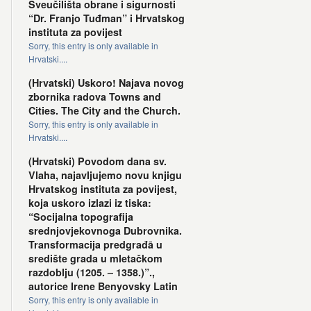
Sveučilišta obrane i sigurnosti
“Dr. Franjo Tuđman” i Hrvatskog
instituta za povijest
Sorry, this entry is only available in
Hrvatski....
(Hrvatski) Uskoro! Najava novog
zbornika radova Towns and
Cities. The City and the Church.
Sorry, this entry is only available in
Hrvatski....
(Hrvatski) Povodom dana sv.
Vlaha, najavljujemo novu knjigu
Hrvatskog instituta za povijest,
koja uskoro izlazi iz tiska:
“Socijalna topografija
srednjovjekovnoga Dubrovnika.
Transformacija predgrađā u
središte grada u mletačkom
razdoblju (1205. – 1358.)”.,
autorice Irene Benyovsky Latin
Sorry, this entry is only available in