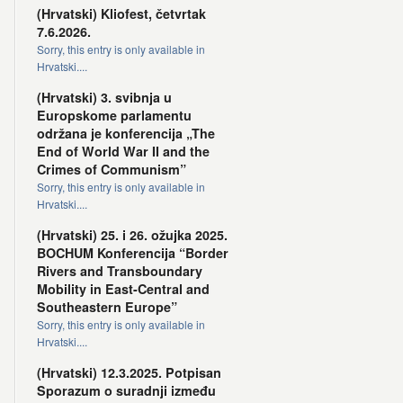
(Hrvatski) Kliofest, četvrtak
7.6.2026.
Sorry, this entry is only available in
Hrvatski....
(Hrvatski) 3. svibnja u
Europskome parlamentu
održana je konferencija „The
End of World War II and the
Crimes of Communism”
Sorry, this entry is only available in
Hrvatski....
(Hrvatski) 25. i 26. ožujka 2025.
BOCHUM Konferencija “Border
Rivers and Transboundary
Mobility in East-Central and
Southeastern Europe”
Sorry, this entry is only available in
Hrvatski....
(Hrvatski) 12.3.2025. Potpisan
Sporazum o suradnji između