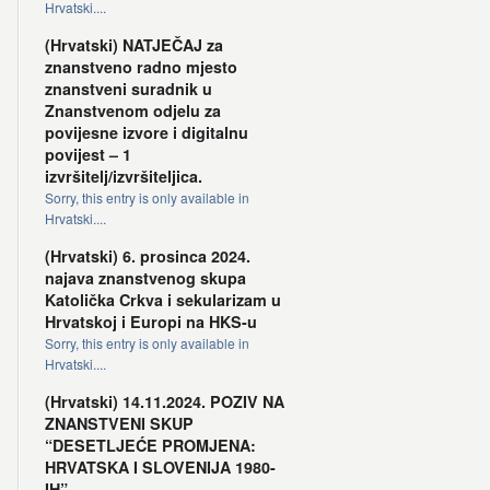
Hrvatski....
(Hrvatski) NATJEČAJ za
znanstveno radno mjesto
znanstveni suradnik u
Znanstvenom odjelu za
povijesne izvore i digitalnu
povijest – 1
izvršitelj/izvršiteljica.
Sorry, this entry is only available in
Hrvatski....
(Hrvatski) 6. prosinca 2024.
najava znanstvenog skupa
Katolička Crkva i sekularizam u
Hrvatskoj i Europi na HKS-u
Sorry, this entry is only available in
Hrvatski....
(Hrvatski) 14.11.2024. POZIV NA
ZNANSTVENI SKUP
“DESETLJEĆE PROMJENA:
HRVATSKA I SLOVENIJA 1980-
IH”