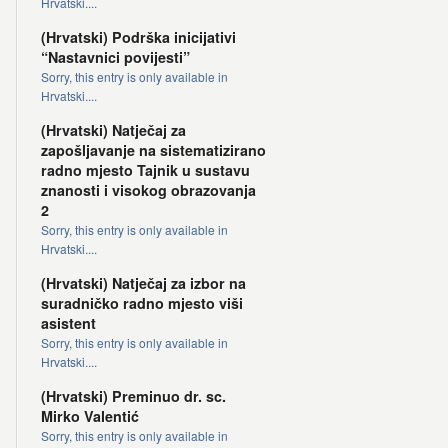
Hrvatski....
(Hrvatski) Podrška inicijativi
“Nastavnici povijesti”
Sorry, this entry is only available in
Hrvatski....
(Hrvatski) Natječaj za
zapošljavanje na sistematizirano
radno mjesto Tajnik u sustavu
znanosti i visokog obrazovanja
2
Sorry, this entry is only available in
Hrvatski....
(Hrvatski) Natječaj za izbor na
suradničko radno mjesto viši
asistent
Sorry, this entry is only available in
Hrvatski....
(Hrvatski) Preminuo dr. sc.
Mirko Valentić
Sorry, this entry is only available in