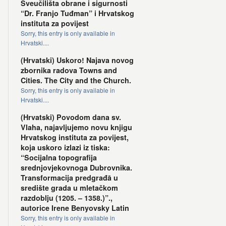
Sveučilišta obrane i sigurnosti
“Dr. Franjo Tuđman” i Hrvatskog
instituta za povijest
Sorry, this entry is only available in
Hrvatski....
(Hrvatski) Uskoro! Najava novog
zbornika radova Towns and
Cities. The City and the Church.
Sorry, this entry is only available in
Hrvatski....
(Hrvatski) Povodom dana sv.
Vlaha, najavljujemo novu knjigu
Hrvatskog instituta za povijest,
koja uskoro izlazi iz tiska:
“Socijalna topografija
srednjovjekovnoga Dubrovnika.
Transformacija predgrađā u
središte grada u mletačkom
razdoblju (1205. – 1358.)”.,
autorice Irene Benyovsky Latin
Sorry, this entry is only available in