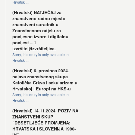
Hrvatski....
(Hrvatski) NATJEČAJ za
znanstveno radno mjesto
znanstveni suradnik u
Znanstvenom odjelu za
povijesne izvore i digitalnu
povijest – 1
izvršitelj/izvršiteljica.
Sorry, this entry is only available in
Hrvatski....
(Hrvatski) 6. prosinca 2024.
najava znanstvenog skupa
Katolička Crkva i sekularizam u
Hrvatskoj i Europi na HKS-u
Sorry, this entry is only available in
Hrvatski....
(Hrvatski) 14.11.2024. POZIV NA
ZNANSTVENI SKUP
“DESETLJEĆE PROMJENA:
HRVATSKA I SLOVENIJA 1980-
IH”