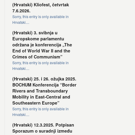
(Hrvatski) Kliofest, četvrtak
7.6.2026.
Sorry, this entry is only available in
Hrvatski....
(Hrvatski) 3. svibnja u
Europskome parlamentu
održana je konferencija „The
End of World War II and the
Crimes of Communism”
Sorry, this entry is only available in
Hrvatski....
(Hrvatski) 25. i 26. ožujka 2025.
BOCHUM Konferencija “Border
Rivers and Transboundary
Mobility in East-Central and
Southeastern Europe”
Sorry, this entry is only available in
Hrvatski....
(Hrvatski) 12.3.2025. Potpisan
Sporazum o suradnji između