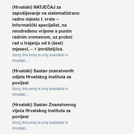
(Hrvatski) NATJEČAJ za
zapošljavanje na sistematizirano
radno mjesto I. vrste –
Informatički specijalist, na
neodređeno vrijeme s punim
radnim vremenom, uz probni
rad u trajanju od 6 (šest)
mjeseci, – 1 izvršitelj/ica.
Sorry, this entry is only available in
Hrvatski....
(Hrvatski) Sastav znanstvenih
odjela Hrvatskog instituta za
povijest
Sorry, this entry is only available in
Hrvatski....
(Hrvatski) Sastav Znanstvenog
vijeća Hrvatskog instituta za
povijest
Sorry, this entry is only available in
Hrvatski....