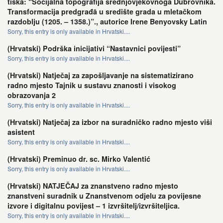
tiska: “Socijalna topografija srednjovjekovnoga Dubrovnika.
Transformacija predgrađā u središte grada u mletačkom
razdoblju (1205. – 1358.)”., autorice Irene Benyovsky Latin
Sorry, this entry is only available in Hrvatski....
(Hrvatski) Podrška inicijativi “Nastavnici povijesti”
Sorry, this entry is only available in Hrvatski....
(Hrvatski) Natječaj za zapošljavanje na sistematizirano
radno mjesto Tajnik u sustavu znanosti i visokog
obrazovanja 2
Sorry, this entry is only available in Hrvatski....
(Hrvatski) Natječaj za izbor na suradničko radno mjesto viši
asistent
Sorry, this entry is only available in Hrvatski....
(Hrvatski) Preminuo dr. sc. Mirko Valentić
Sorry, this entry is only available in Hrvatski....
(Hrvatski) NATJEČAJ za znanstveno radno mjesto
znanstveni suradnik u Znanstvenom odjelu za povijesne
izvore i digitalnu povijest – 1 izvršitelj/izvršiteljica.
Sorry, this entry is only available in Hrvatski....