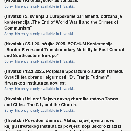
(Hrvatski) Kliofest, četvrtak 7.6.2026.
Sorry, this entry is only available in Hrvatski....
(Hrvatski) 3. svibnja u Europskome parlamentu održana je
konferencija „The End of World War II and the Crimes of
Communism”
Sorry, this entry is only available in Hrvatski....
(Hrvatski) 25. i 26. ožujka 2025. BOCHUM Konferencija
“Border Rivers and Transboundary Mobility in East-Central
and Southeastern Europe”
Sorry, this entry is only available in Hrvatski....
(Hrvatski) 12.3.2025. Potpisan Sporazum o suradnji između
Sveučilišta obrane i sigurnosti “Dr. Franjo Tuđman” i
Hrvatskog instituta za povijest
Sorry, this entry is only available in Hrvatski....
(Hrvatski) Uskoro! Najava novog zbornika radova Towns
and Cities. The City and the Church.
Sorry, this entry is only available in Hrvatski....
(Hrvatski) Povodom dana sv. Vlaha, najavljujemo novu
knjigu Hrvatskog instituta za povijest, koja uskoro izlazi iz