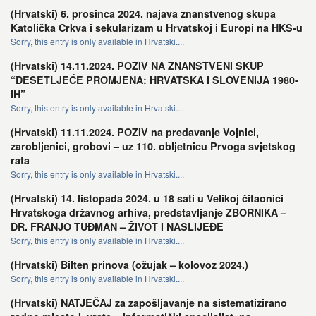
(Hrvatski) 6. prosinca 2024. najava znanstvenog skupa
Katolička Crkva i sekularizam u Hrvatskoj i Europi na HKS-u
Sorry, this entry is only available in Hrvatski....
(Hrvatski) 14.11.2024. POZIV NA ZNANSTVENI SKUP
“DESETLJEĆE PROMJENA: HRVATSKA I SLOVENIJA 1980-
IH”
Sorry, this entry is only available in Hrvatski....
(Hrvatski) 11.11.2024. POZIV na predavanje Vojnici,
zarobljenici, grobovi – uz 110. obljetnicu Prvoga svjetskog
rata
Sorry, this entry is only available in Hrvatski....
(Hrvatski) 14. listopada 2024. u 18 sati u Velikoj čitaonici
Hrvatskoga državnog arhiva, predstavljanje ZBORNIKA –
DR. FRANJO TUĐMAN – ŽIVOT I NASLIJEĐE
Sorry, this entry is only available in Hrvatski....
(Hrvatski) Bilten prinova (ožujak – kolovoz 2024.)
Sorry, this entry is only available in Hrvatski....
(Hrvatski) NATJEČAJ za zapošljavanje na sistematizirano