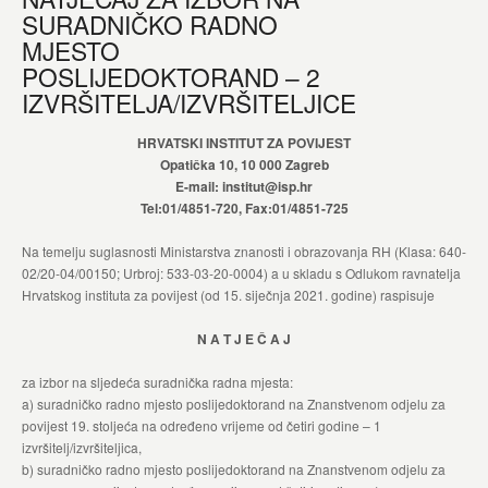
SURADNIČKO RADNO
MJESTO
POSLIJEDOKTORAND – 2
IZVRŠITELJA/IZVRŠITELJICE
HRVATSKI INSTITUT ZA POVIJEST
Opatička 10, 10 000 Zagreb
E-mail: institut@isp.hr
Tel:01/4851-720, Fax:01/4851-725
Na temelju suglasnosti Ministarstva znanosti i obrazovanja RH (Klasa: 640-
02/20-04/00150; Urbroj: 533-03-20-0004) a u skladu s Odlukom ravnatelja
Hrvatskog instituta za povijest (od 15. siječnja 2021. godine) raspisuje
N A T J E Č A J
za izbor na sljedeća suradnička radna mjesta:
a) suradničko radno mjesto poslijedoktorand na Znanstvenom odjelu za
povijest 19. stoljeća na određeno vrijeme od četiri godine – 1
izvršitelj/izvršiteljica,
b) suradničko radno mjesto poslijedoktorand na Znanstvenom odjelu za