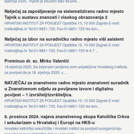
siječnja 2025., Vijeće je zauzelo stav da pod...
Natječaj za zapošljavanje na sistematizirano radno mjesto
Tajnik u sustavu znanosti i visokog obrazovanja 2
HRVATSKI INSTITUT ZA POVIJEST Opatička 10, 10 000 Zagreb E-mail:
institut@isp.hr Tel:01/4851-720, Fax:01/4851-725 Na tem...
Natječaj za izbor na suradničko radno mjesto viši asistent
HRVATSKI INSTITUT ZA POVIJEST Opatička 10, 10 000 Zagreb E-mail:
institut@isp.hr Tel:01/4851-720, Fax:01/4851-725 N A T ...
Preminuo dr. sc. Mirko Valentić
18.siječnja 2025. Sa žaljenjem javljamo svim prijateljima Hrvatskog instituta
za povijest da je 18. siječnja 2025. u ...
NATJEČAJ za znanstveno radno mjesto znanstveni suradnik
u Znanstvenom odjelu za povijesne izvore i digitalnu
povijest – 1 izvršitelj/izvršiteljica.
HRVATSKI INSTITUT ZA POVIJEST Opatička 10, 10 000 Zagreb E-mail:
institut@isp.hr Tel:01/4851-720, Fax:01/4851-725 Na tem...
6. prosinca 2024. najava znanstvenog skupa Katolička Crkva
i sekularizam u Hrvatskoj i Europi na HKS-u
Hrvatsko katoličko sveučilište i Hrvatski institut za povijest suorganiziraju
znanstveni skup Katolička Crkva i sekulariz...