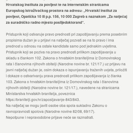
Hrvatskog instituta za povijest te na internetskim stranicama
Europskog istraživačkog prostora na adresu: „Hrvatski institut za
povijest, Opatička 10 ili p.p. 156, 10 000 Zagreb s naznakom „Za natječaj
za suradničko radno mjesto poslijedoktorand“.
Pristupnik koji ostvaruje pravo prednosti pri zapošljavanju prema posebnim
propisima dužan je u prijavi na natječaj pozvati se na to pravo i ima
prednost u odnosu na ostale kandidate samo pod jednakim uvjetima.
Pristupnik koji se poziva na pravo prednosti prilikom zapošljavanja u
skladu s člankom 102. Zakona o hrvatskim braniteljima iz Domovinskog
rata i članovima njihovih obitelji (Narodne novine br. 121/17.) uz prijavu na
javni natječaj dužan je, osim dokaza o ispunjavanju traženih uvjeta, priložiti
i dokaze o ostvarivanju prava prednosti prilikom zapošljavanja iz članka
103. Zakona o hrvatskim braniteljima iz Domovinskog rata i članovima
njihovih obitelji (Narodne novine br. 121/17.), navedene na stranicama
Ministarstva hrvatskih branitelja, poveznica
https://branitelji.gov.hr/zaposljavanje-843/843.
Na natječaj se mogu javiti osobe oba spola sukladno Zakonu o
ravnopravnosti spolova (Narodne novine 82/08, 69/17).
Nepotpune i nepravodobne prijave neće se razmatrati.