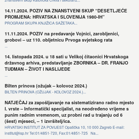
14.11.2024. POZIV NA ZNANSTVENI SKUP “DESETLJEĆE
PROMJENA: HRVATSKA I SLOVENIJA 1980-IH”
PROGRAM SKUPA KNJIŽICA SAŽETAKA...
11.11.2024. POZIV na predavanje Vojnici, zarobljenici,
grobovi – uz 110. obljetnicu Prvoga svjetskog rata
...
14. listopada 2024. u 18 sati u Velikoj čitaonici Hrvatskoga
državnog arhiva, predstavljanje ZBORNIKA – DR. FRANJO
TUĐMAN – ŽIVOT I NASLIJEĐE
...
Bilten prinova (ožujak – kolovoz 2024.)
BILTEN PRINOVA (OŽUJAK - KOLOVOZ 2024.)...
NATJEČAJ za zapošljavanje na sistematizirano radno mjesto
I. vrste – Informatički specijalist, na neodređeno vrijeme s
punim radnim vremenom, uz probni rad u trajanju od 6
(šest) mjeseci, – 1 izvršitelj/ica.
HRVATSKI INSTITUT ZA POVIJEST Opatička 10, 10 000 Zagreb E-mail:
institut@isp.hr Tel:01/4851-720, Fax:01/4851-725 Na...