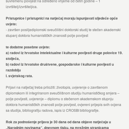
suvremenu povijest na određeno vrijeme od četiri godine – 1
izvršitelj/izvršiteljica.
Pristupnice i pristupnici na natječaj moraju ispunjavati sljedeće opće
uvjete:
- završen poslijediplomski sveučilišni doktorski studij te stečen akademski
stupanj doktora humanističkih znanosti polje povijest
te dodatne posebne uvjete:
a) radovi iz hrvatske intelektualne i kulturne povijesti druge polovice 19.
stoljeća,
b) radovi iz hrvatske društvene, gospodarske i kulturne povijesti u
razdoblju
I. svjetskog rata.
Prijavi na natječaj treba priložiti: životopis, uvjerenje o završenom
diplomskom ili integriranom sveučilišnom studiju humanističkog smjera –
polje povijesti, uvjerenje – diplomu o stečenom akademskom stupnju
doktora humanističkih znanosti polje povijest, ovjereni prijepis svih ocjena
sa studija, bibliografiju radova, ispis iz CROSBI bibliografije.
Rok za podnošenje prijava je 30 dana od dana objave natječaja u
„Narodnim novinama“, dnevnom tisku
, na mrežnim stranicama