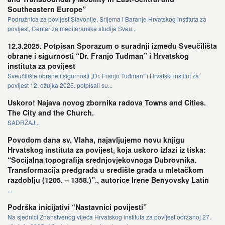
Southeastern Europe”
Podružnica za povijest Slavonije, Srijema i Baranje Hrvatskog instituta za
povijest, Centar za mediteranske studije Sveu...
12.3.2025. Potpisan Sporazum o suradnji između Sveučilišta
obrane i sigurnosti “Dr. Franjo Tuđman” i Hrvatskog
instituta za povijest
Sveučilište obrane i sigurnosti „Dr. Franjo Tuđman“ i Hrvatski institut za
povijest 12. ožujka 2025. potpisali su...
Uskoro! Najava novog zbornika radova Towns and Cities.
The City and the Church.
SADRŽAJ...
Povodom dana sv. Vlaha, najavljujemo novu knjigu
Hrvatskog instituta za povijest, koja uskoro izlazi iz tiska:
“Socijalna topografija srednjovjekovnoga Dubrovnika.
Transformacija predgrađā u središte grada u mletačkom
razdoblju (1205. – 1358.)”., autorice Irene Benyovsky Latin
...
Podrška inicijativi “Nastavnici povijesti”
Na sjednici Znanstvenog vijeća Hrvatskog instituta za povijest održanoj 27.