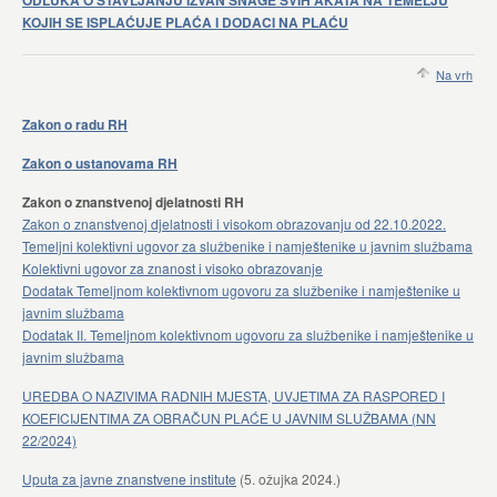
ODLUKA O STAVLJANJU IZVAN SNAGE SVIH AKATA NA TEMELJU
KOJIH SE ISPLAĆUJE PLAĆA I DODACI NA PLAĆU
Na vrh
Zakon o radu RH
Zakon o ustanovama RH
Zakon o znanstvenoj djelatnosti RH
Zakon o znanstvenoj djelatnosti i visokom obrazovanju od 22.10.2022.
Temeljni kolektivni ugovor za službenike i namještenike u javnim službama
Kolektivni ugovor za znanost i visoko obrazovanje
Dodatak Temeljnom kolektivnom ugovoru za službenike i namještenike u
javnim službama
Dodatak II. Temeljnom kolektivnom ugovoru za službenike i namještenike u
javnim službama
UREDBA O NAZIVIMA RADNIH MJESTA, UVJETIMA ZA RASPORED I
KOEFICIJENTIMA ZA OBRAČUN PLAĆE U JAVNIM SLUŽBAMA (NN
22/2024)
Uputa za javne znanstvene institute
(5. ožujka 2024.)