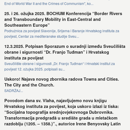
End of World War II and the Crimes of Communism", ko...
25. i 26. ožujka 2025. BOCHUM Konferencija “Border Rivers
and Transboundary Mobility in East-Central and
Southeastern Europe”
Podružnica za povijest Slavonije, Srijema i Baranje Hrvatskog instituta za
povijest, Centar za mediteranske studije Sveu...
12.3.2025. Potpisan Sporazum o suradnji između Sveučilišta
obrane i sigurnosti “Dr. Franjo Tuđman” i Hrvatskog
instituta za povijest
Sveučilište obrane i sigurnosti „Dr. Franjo Tuđman“ i Hrvatski institut za
povijest 12. ožujka 2025. potpisali su...
Uskoro! Najava novog zbornika radova Towns and Cities.
The City and the Church.
SADRŽAJ...
Povodom dana sv. Vlaha, najavljujemo novu knjigu
Hrvatskog instituta za povijest, koja uskoro izlazi iz tiska:
“Socijalna topografija srednjovjekovnoga Dubrovnika.
Transformacija predgrađā u središte grada u mletačkom
razdoblju (1205. – 1358.)”., autorice Irene Benyovsky Latin
...