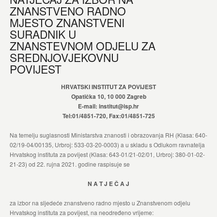
ZNANSTVENO RADNO
MJESTO ZNANSTVENI
SURADNIK U
ZNANSTEVNOM ODJELU ZA
SREDNJOVJEKOVNU
POVIJEST
HRVATSKI INSTITUT ZA POVIJEST
Opatička 10, 10 000 Zagreb
E-mail: institut@isp.hr
Tel:01/4851-720, Fax:01/4851-725
Na temelju suglasnosti Ministarstva znanosti i obrazovanja RH (Klasa: 640-
02/19-04/00135, Urbroj: 533-03-20-0003) a u skladu s Odlukom ravnatelja
Hrvatskog instituta za povijest (Klasa: 643-01/21-02/01, Urbroj: 380-01-02-
21-23) od 22. rujna 2021. godine raspisuje se
N A T J E Č A J
za izbor na sljedeće znanstveno radno mjesto u Znanstvenom odjelu
Hrvatskog instituta za povijest, na neodređeno vrijeme: