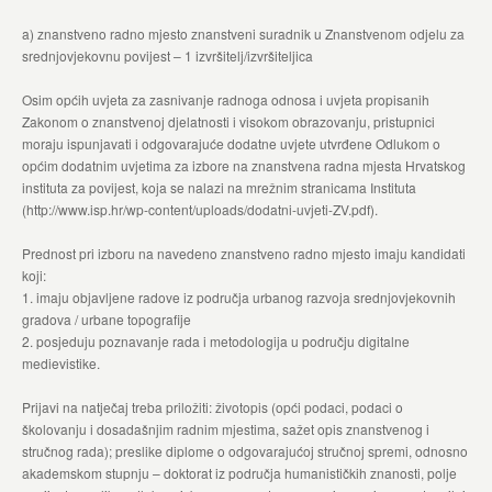
a) znanstveno radno mjesto znanstveni suradnik u Znanstvenom odjelu za
srednjovjekovnu povijest – 1 izvršitelj/izvršiteljica
Osim općih uvjeta za zasnivanje radnoga odnosa i uvjeta propisanih
Zakonom o znanstvenoj djelatnosti i visokom obrazovanju, pristupnici
moraju ispunjavati i odgovarajuće dodatne uvjete utvrđene Odlukom o
općim dodatnim uvjetima za izbore na znanstvena radna mjesta Hrvatskog
instituta za povijest, koja se nalazi na mrežnim stranicama Instituta
(http://www.isp.hr/wp-content/uploads/dodatni-uvjeti-ZV.pdf).
Prednost pri izboru na navedeno znanstveno radno mjesto imaju kandidati
koji:
1. imaju objavljene radove iz područja urbanog razvoja srednjovjekovnih
gradova / urbane topografije
2. posjeduju poznavanje rada i metodologija u području digitalne
medievistike.
Prijavi na natječaj treba priložiti: životopis (opći podaci, podaci o
školovanju i dosadašnjim radnim mjestima, sažet opis znanstvenog i
stručnog rada); preslike diplome o odgovarajućoj stručnoj spremi, odnosno
akademskom stupnju – doktorat iz područja humanističkih znanosti, polje