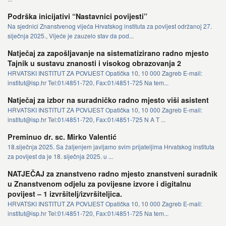
Podrška inicijativi “Nastavnici povijesti”
Na sjednici Znanstvenog vijeća Hrvatskog instituta za povijest održanoj 27.
siječnja 2025., Vijeće je zauzelo stav da pod...
Natječaj za zapošljavanje na sistematizirano radno mjesto
Tajnik u sustavu znanosti i visokog obrazovanja 2
HRVATSKI INSTITUT ZA POVIJEST Opatička 10, 10 000 Zagreb E-mail:
institut@isp.hr Tel:01/4851-720, Fax:01/4851-725 Na tem...
Natječaj za izbor na suradničko radno mjesto viši asistent
HRVATSKI INSTITUT ZA POVIJEST Opatička 10, 10 000 Zagreb E-mail:
institut@isp.hr Tel:01/4851-720, Fax:01/4851-725 N A T ...
Preminuo dr. sc. Mirko Valentić
18.siječnja 2025. Sa žaljenjem javljamo svim prijateljima Hrvatskog instituta
za povijest da je 18. siječnja 2025. u ...
NATJEČAJ za znanstveno radno mjesto znanstveni suradnik
u Znanstvenom odjelu za povijesne izvore i digitalnu
povijest – 1 izvršitelj/izvršiteljica.
HRVATSKI INSTITUT ZA POVIJEST Opatička 10, 10 000 Zagreb E-mail:
institut@isp.hr Tel:01/4851-720, Fax:01/4851-725 Na tem...