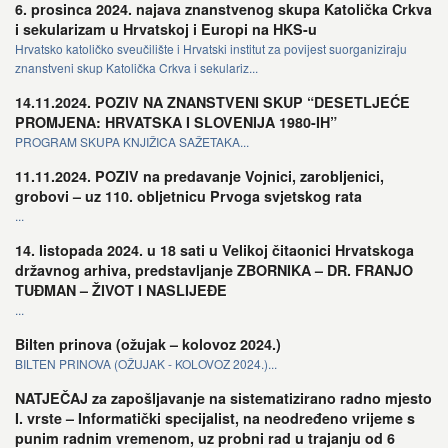
6. prosinca 2024. najava znanstvenog skupa Katolička Crkva
i sekularizam u Hrvatskoj i Europi na HKS-u
Hrvatsko katoličko sveučilište i Hrvatski institut za povijest suorganiziraju
znanstveni skup Katolička Crkva i sekulariz...
14.11.2024. POZIV NA ZNANSTVENI SKUP “DESETLJEĆE
PROMJENA: HRVATSKA I SLOVENIJA 1980-IH”
PROGRAM SKUPA KNJIŽICA SAŽETAKA...
11.11.2024. POZIV na predavanje Vojnici, zarobljenici,
grobovi – uz 110. obljetnicu Prvoga svjetskog rata
...
14. listopada 2024. u 18 sati u Velikoj čitaonici Hrvatskoga
državnog arhiva, predstavljanje ZBORNIKA – DR. FRANJO
TUĐMAN – ŽIVOT I NASLIJEĐE
...
Bilten prinova (ožujak – kolovoz 2024.)
BILTEN PRINOVA (OŽUJAK - KOLOVOZ 2024.)...
NATJEČAJ za zapošljavanje na sistematizirano radno mjesto
I. vrste – Informatički specijalist, na neodređeno vrijeme s
punim radnim vremenom, uz probni rad u trajanju od 6