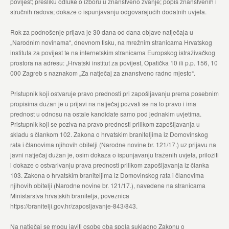
povijest; presliku odluke o izboru u znanstveno zvanje; popis znanstvenih i
stručnih radova; dokaze o ispunjavanju odgovarajućih dodatnih uvjeta.
Rok za podnošenje prijava je 30 dana od dana objave natječaja u
„Narodnim novinama“, dnevnom tisku, na mrežnim stranicama Hrvatskog
instituta za povijest te na internetskim stranicama Europskog istraživačkog
prostora na adresu: „Hrvatski institut za povijest, Opatička 10 ili p.p. 156, 10
000 Zagreb s naznakom „Za natječaj za znanstveno radno mjesto“.
Pristupnik koji ostvaruje pravo prednosti pri zapošljavanju prema posebnim
propisima dužan je u prijavi na natječaj pozvati se na to pravo i ima
prednost u odnosu na ostale kandidate samo pod jednakim uvjetima.
Pristupnik koji se poziva na pravo prednosti prilikom zapošljavanja u
skladu s člankom 102. Zakona o hrvatskim braniteljima iz Domovinskog
rata i članovima njihovih obitelji (Narodne novine br. 121/17.) uz prijavu na
javni natječaj dužan je, osim dokaza o ispunjavanju traženih uvjeta, priložiti
i dokaze o ostvarivanju prava prednosti prilikom zapošljavanja iz članka
103. Zakona o hrvatskim braniteljima iz Domovinskog rata i članovima
njihovih obitelji (Narodne novine br. 121/17.), navedene na stranicama
Ministarstva hrvatskih branitelja, poveznica
https://branitelji.gov.hr/zaposljavanje-843/843.
Na natječaj se mogu javiti osobe oba spola sukladno Zakonu o