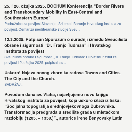
25. i 26. ožujka 2025. BOCHUM Konferencija “Border Rivers
and Transboundary Mobility in East-Central and
Southeastern Europe”
Podružnica za povijest Slavonije, Srijema i Baranje Hrvatskog instituta za
povijest, Centar za mediteranske studije Sveu...
12.3.2025. Potpisan Sporazum o suradnji između Sveučilišta
obrane i sigurnosti “Dr. Franjo Tuđman” i Hrvatskog
instituta za povijest
Sveučilište obrane i sigurnosti „Dr. Franjo Tuđman“ i Hrvatski institut za
povijest 12. ožujka 2025. potpisali su...
Uskoro! Najava novog zbornika radova Towns and Cities.
The City and the Church.
SADRŽAJ...
Povodom dana sv. Vlaha, najavljujemo novu knjigu
Hrvatskog instituta za povijest, koja uskoro izlazi iz tiska:
“Socijalna topografija srednjovjekovnoga Dubrovnika.
Transformacija predgrađā u središte grada u mletačkom
razdoblju (1205. – 1358.)”., autorice Irene Benyovsky Latin
...