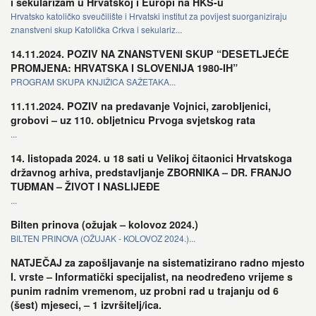
i sekularizam u Hrvatskoj i Europi na HKS-u
Hrvatsko katoličko sveučilište i Hrvatski institut za povijest suorganiziraju
znanstveni skup Katolička Crkva i sekulariz...
14.11.2024. POZIV NA ZNANSTVENI SKUP “DESETLJEĆE
PROMJENA: HRVATSKA I SLOVENIJA 1980-IH”
PROGRAM SKUPA KNJIŽICA SAŽETAKA...
11.11.2024. POZIV na predavanje Vojnici, zarobljenici,
grobovi – uz 110. obljetnicu Prvoga svjetskog rata
...
14. listopada 2024. u 18 sati u Velikoj čitaonici Hrvatskoga
državnog arhiva, predstavljanje ZBORNIKA – DR. FRANJO
TUĐMAN – ŽIVOT I NASLIJEĐE
...
Bilten prinova (ožujak – kolovoz 2024.)
BILTEN PRINOVA (OŽUJAK - KOLOVOZ 2024.)...
NATJEČAJ za zapošljavanje na sistematizirano radno mjesto
I. vrste – Informatički specijalist, na neodređeno vrijeme s
punim radnim vremenom, uz probni rad u trajanju od 6
(šest) mjeseci, – 1 izvršitelj/ica.