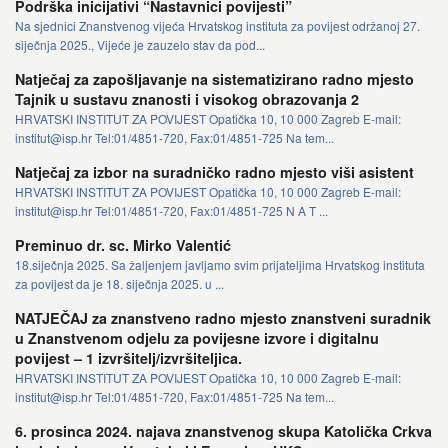
Podrška inicijativi “Nastavnici povijesti”
Na sjednici Znanstvenog vijeća Hrvatskog instituta za povijest održanoj 27.
siječnja 2025., Vijeće je zauzelo stav da pod...
Natječaj za zapošljavanje na sistematizirano radno mjesto
Tajnik u sustavu znanosti i visokog obrazovanja 2
HRVATSKI INSTITUT ZA POVIJEST Opatička 10, 10 000 Zagreb E-mail:
institut@isp.hr Tel:01/4851-720, Fax:01/4851-725 Na tem...
Natječaj za izbor na suradničko radno mjesto viši asistent
HRVATSKI INSTITUT ZA POVIJEST Opatička 10, 10 000 Zagreb E-mail:
institut@isp.hr Tel:01/4851-720, Fax:01/4851-725 N A T ...
Preminuo dr. sc. Mirko Valentić
18.siječnja 2025. Sa žaljenjem javljamo svim prijateljima Hrvatskog instituta
za povijest da je 18. siječnja 2025. u ...
NATJEČAJ za znanstveno radno mjesto znanstveni suradnik
u Znanstvenom odjelu za povijesne izvore i digitalnu
povijest – 1 izvršitelj/izvršiteljica.
HRVATSKI INSTITUT ZA POVIJEST Opatička 10, 10 000 Zagreb E-mail:
institut@isp.hr Tel:01/4851-720, Fax:01/4851-725 Na tem...
6. prosinca 2024. najava znanstvenog skupa Katolička Crkva