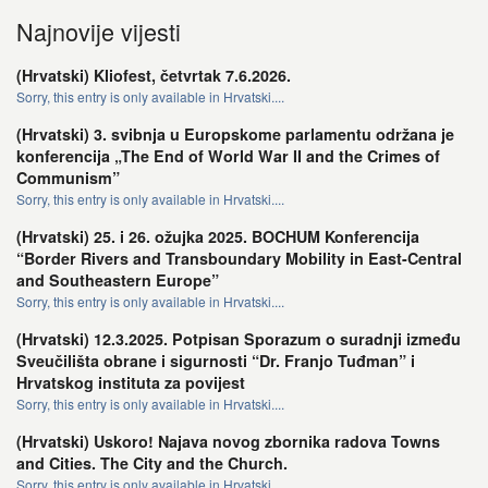
Najnovije vijesti
(Hrvatski) Kliofest, četvrtak 7.6.2026.
Sorry, this entry is only available in Hrvatski....
(Hrvatski) 3. svibnja u Europskome parlamentu održana je
konferencija „The End of World War II and the Crimes of
Communism”
Sorry, this entry is only available in Hrvatski....
(Hrvatski) 25. i 26. ožujka 2025. BOCHUM Konferencija
“Border Rivers and Transboundary Mobility in East-Central
and Southeastern Europe”
Sorry, this entry is only available in Hrvatski....
(Hrvatski) 12.3.2025. Potpisan Sporazum o suradnji između
Sveučilišta obrane i sigurnosti “Dr. Franjo Tuđman” i
Hrvatskog instituta za povijest
Sorry, this entry is only available in Hrvatski....
(Hrvatski) Uskoro! Najava novog zbornika radova Towns
and Cities. The City and the Church.
Sorry, this entry is only available in Hrvatski....