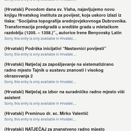
(Hrvatski) Povodom dana sv. Vlaha, najavljujemo novu
knjigu Hrvatskog instituta za povijest, koja uskoro izlazi iz
tiska: “Socijalna topografija srednjovjekovnoga Dubrovnika.
Transformacija predgrađā u središte grada u mletačkom
razdoblju (1205. – 1358.)”., autorice Irene Benyovsky Latin
Sorry, this entry is only available in Hrvatski....
(Hrvatski) Podrška inicijativi “Nastavnici povijesti”
Sorry, this entry is only available in Hrvatski....
(Hrvatski) Natječaj za zapošljavanje na sistematizirano
radno mjesto Tajnik u sustavu znanosti i visokog
obrazovanja 2
Sorry, this entry is only available in Hrvatski....
(Hrvatski) Natječaj za izbor na suradničko radno mjesto viši
asistent
Sorry, this entry is only available in Hrvatski....
(Hrvatski) Preminuo dr. sc. Mirko Valentić
Sorry, this entry is only available in Hrvatski....
(Hrvatski) NATJEČAJ za znanstveno radno mjesto