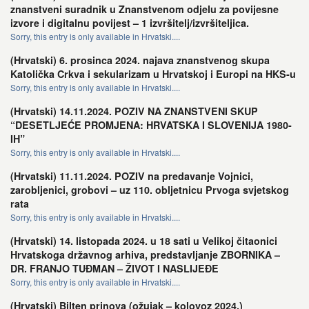
znanstveni suradnik u Znanstvenom odjelu za povijesne
izvore i digitalnu povijest – 1 izvršitelj/izvršiteljica.
Sorry, this entry is only available in Hrvatski....
(Hrvatski) 6. prosinca 2024. najava znanstvenog skupa
Katolička Crkva i sekularizam u Hrvatskoj i Europi na HKS-u
Sorry, this entry is only available in Hrvatski....
(Hrvatski) 14.11.2024. POZIV NA ZNANSTVENI SKUP
“DESETLJEĆE PROMJENA: HRVATSKA I SLOVENIJA 1980-
IH”
Sorry, this entry is only available in Hrvatski....
(Hrvatski) 11.11.2024. POZIV na predavanje Vojnici,
zarobljenici, grobovi – uz 110. obljetnicu Prvoga svjetskog
rata
Sorry, this entry is only available in Hrvatski....
(Hrvatski) 14. listopada 2024. u 18 sati u Velikoj čitaonici
Hrvatskoga državnog arhiva, predstavljanje ZBORNIKA –
DR. FRANJO TUĐMAN – ŽIVOT I NASLIJEĐE
Sorry, this entry is only available in Hrvatski....
(Hrvatski) Bilten prinova (ožujak – kolovoz 2024.)