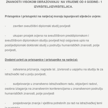
ZNANOSTI I VISOKOM OBRAZOVANJU NA VRIJEME OD 4 GODINE– 1
IZVRŠITELJ/IZVRŠITELJICA.
Pristupnice i pristupnici na natječaj moraju ispunjavati sljedeće uvjete:
- završen sveučilišni diplomski studij povijesti
- ukupan prosjek ocjena na sveučilišnom preddiplomskom i
sveučilišnom diplomskom studiju povijesti koji osigurava upis na
poslijediplomski doktorski studij u području humanističkih znanosti, polje
povijesti,
Dodatni uvjeti za pristupnice i pristupnike na natječaj:
- ostvarena priznanja, nagrade isl. ,izvrsnost u uspjehu na studiju te za
istraživački rad u polju povijesti,
- sudjelovanje u znanstveno-istraživačkom radu, objavljeni radovi,
osobna izlaganja na znanstvenim konferencijama u znanstvenom području
humanističkih znanosti, polje povijesti
- posjedovanje znanja i vještina potrebnih za rad na istraživačkoj temi
iz razdoblja