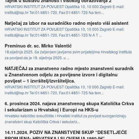
Tajnik u sustavu znanosti i visokog obrazovanja 2
HRVATSKI INSTITUT ZA POVIJEST Opatička 10, 10 000 Zagreb E-mail:
institut@isp.hr Tel:01/4851-720, Fax:01/4851-725 Na tem...
Natječaj za izbor na suradničko radno mjesto viši asistent
HRVATSKI INSTITUT ZA POVIJEST Opatička 10, 10 000 Zagreb E-mail:
institut@isp.hr Tel:01/4851-720, Fax:01/4851-725 N A T ...
Preminuo dr. sc. Mirko Valentić
18.siječnja 2025. Sa žaljenjem javljamo svim prijateljima Hrvatskog instituta
za povijest da je 18. siječnja 2025. u ...
NATJEČAJ za znanstveno radno mjesto znanstveni suradnik
u Znanstvenom odjelu za povijesne izvore i digitalnu
povijest – 1 izvršitelj/izvršiteljica.
HRVATSKI INSTITUT ZA POVIJEST Opatička 10, 10 000 Zagreb E-mail:
institut@isp.hr Tel:01/4851-720, Fax:01/4851-725 Na tem...
6. prosinca 2024. najava znanstvenog skupa Katolička Crkva
i sekularizam u Hrvatskoj i Europi na HKS-u
Hrvatsko katoličko sveučilište i Hrvatski institut za povijest suorganiziraju
znanstveni skup Katolička Crkva i sekulariz...
14.11.2024. POZIV NA ZNANSTVENI SKUP “DESETLJEĆE
PROMJENA: HRVATSKA I SLOVENIJA 1980-IH”