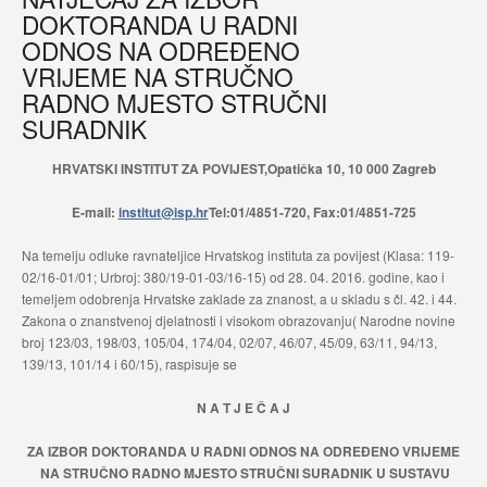
DOKTORANDA U RADNI
ODNOS NA ODREĐENO
VRIJEME NA STRUČNO
RADNO MJESTO STRUČNI
SURADNIK
HRVATSKI INSTITUT ZA POVIJEST,Opatička 10, 10 000 Zagreb
E-mail:
institut@isp.hr
Tel:01/4851-720, Fax:01/4851-725
Na temelju odluke ravnateljice Hrvatskog instituta za povijest (Klasa: 119-
02/16-01/01; Urbroj: 380/19-01-03/16-15) od 28. 04. 2016. godine, kao i
temeljem odobrenja Hrvatske zaklade za znanost, a u skladu s čl. 42. i 44.
Zakona o znanstvenoj djelatnosti i visokom obrazovanju( Narodne novine
broj 123/03, 198/03, 105/04, 174/04, 02/07, 46/07, 45/09, 63/11, 94/13,
139/13, 101/14 i 60/15), raspisuje se
N A T J E Č A J
ZA IZBOR DOKTORANDA U RADNI ODNOS NA ODREĐENO VRIJEME
NA STRUČNO RADNO MJESTO STRUČNI SURADNIK U SUSTAVU