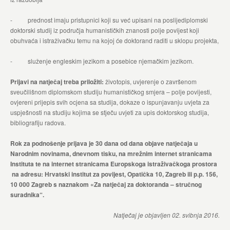
- prednost imaju pristupnici koji su već upisani na poslijediplomski
doktorski studij iz područja humanističkih znanosti polje povijest koji
obuhvaća i istraživačku temu na kojoj će doktorand raditi u sklopu projekta,
- služenje engleskim jezikom a posebice njemačkim jezikom.
Prijavi na natječaj treba priložiti:
životopis, uvjerenje o završenom
sveučilišnom diplomskom studiju humanističkog smjera – polje povijesti,
ovjereni prijepis svih ocjena sa studija, dokaze o ispunjavanju uvjeta za
uspješnosti na studiju kojima se stječu uvjeti za upis doktorskog studija,
bibliografiju radova.
Rok za podnošenje prijava je 30 dana od dana objave natječaja u
Narodnim novinama, dnevnom tisku, na mrežnim internet stranicama
Instituta te na internet stranicama Europskoga istraživačkoga prostora
na adresu: Hrvatski institut za povijest, Opatička 10, Zagreb ili p.p. 156,
10 000 Zagreb s naznakom «Za natječaj za doktoranda – stručnog
suradnika“.
Natječaj je objavljen 02. svibnja 2016.