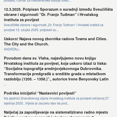
povijest, Centar za mediteranske studije Sveu...
12.3.2025. Potpisan Sporazum o suradnji između Sveučilišta
obrane i sigurnosti “Dr. Franjo Tuđman” i Hrvatskog
instituta za povijest
Sveučilište obrane i sigurnosti „Dr. Franjo Tuđman“ i Hrvatski institut za
povijest 12. ožujka 2025. potpisali su...
Uskoro! Najava novog zbornika radova Towns and Cities.
The City and the Church.
SADRŽAJ...
Povodom dana sv. Vlaha, najavljujemo novu knjigu
Hrvatskog instituta za povijest, koja uskoro izlazi iz tiska:
“Socijalna topografija srednjovjekovnoga Dubrovnika.
Transformacija predgrađā u središte grada u mletačkom
razdoblju (1205. – 1358.)”., autorice Irene Benyovsky Latin
...
Podrška inicijativi “Nastavnici povijesti”
Na sjednici Znanstvenog vijeća Hrvatskog instituta za povijest održanoj 27.
siječnja 2025., Vijeće je zauzelo stav da pod...
Natječaj za zapošljavanje na sistematizirano radno mjesto