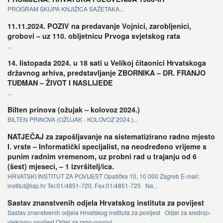
PROGRAM SKUPA KNJIŽICA SAŽETAKA...
11.11.2024. POZIV na predavanje Vojnici, zarobljenici,
grobovi – uz 110. obljetnicu Prvoga svjetskog rata
...
14. listopada 2024. u 18 sati u Velikoj čitaonici Hrvatskoga
državnog arhiva, predstavljanje ZBORNIKA – DR. FRANJO
TUĐMAN – ŽIVOT I NASLIJEĐE
...
Bilten prinova (ožujak – kolovoz 2024.)
BILTEN PRINOVA (OŽUJAK - KOLOVOZ 2024.)...
NATJEČAJ za zapošljavanje na sistematizirano radno mjesto
I. vrste – Informatički specijalist, na neodređeno vrijeme s
punim radnim vremenom, uz probni rad u trajanju od 6
(šest) mjeseci, – 1 izvršitelj/ica.
HRVATSKI INSTITUT ZA POVIJEST Opatička 10, 10 000 Zagreb E-mail:
institut@isp.hr Tel:01/4851-720, Fax:01/4851-725 Na...
Sastav znanstvenih odjela Hrvatskog instituta za povijest
Sastav znanstvenih odjela Hrvatskog instituta za povijest Odjel za srednjo-
vjekovnu povijest Odjel za rano-novovj...