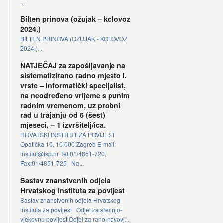
...
Bilten prinova (ožujak – kolovoz
2024.)
BILTEN PRINOVA (OŽUJAK - KOLOVOZ
2024.)...
NATJEČAJ za zapošljavanje na
sistematizirano radno mjesto I.
vrste – Informatički specijalist,
na neodređeno vrijeme s punim
radnim vremenom, uz probni
rad u trajanju od 6 (šest)
mjeseci, – 1 izvršitelj/ica.
HRVATSKI INSTITUT ZA POVIJEST
Opatička 10, 10 000 Zagreb E-mail:
institut@isp.hr Tel:01/4851-720,
Fax:01/4851-725 Na...
Sastav znanstvenih odjela
Hrvatskog instituta za povijest
Sastav znanstvenih odjela Hrvatskog
instituta za povijest Odjel za srednjo-
vjekovnu povijest Odjel za rano-novovj...