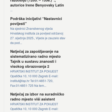
razdoblju (1205. – 1358.)”.,
autorice Irene Benyovsky Latin
...
Podrška inicijativi “Nastavnici
povijesti”
Na sjednici Znanstvenog vijeća
Hrvatskog instituta za povijest održanoj
27. siječnja 2025., Vijeće je zauzelo stav
da pod...
Natječaj za zapošljavanje na
sistematizirano radno mjesto
Tajnik u sustavu znanosti i
visokog obrazovanja 2
HRVATSKI INSTITUT ZA POVIJEST
Opatička 10, 10 000 Zagreb E-mail:
institut@isp.hr Tel:01/4851-720,
Fax:01/4851-725 Na tem...
Natječaj za izbor na suradničko
radno mjesto viši asistent
HRVATSKI INSTITUT ZA POVIJEST
Opatička 10, 10 000 Zagreb E-mail: