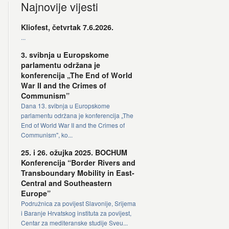
Najnovije vijesti
Kliofest, četvrtak 7.6.2026.
...
3. svibnja u Europskome
parlamentu održana je
konferencija „The End of World
War II and the Crimes of
Communism”
Dana 13. svibnja u Europskome
parlamentu održana je konferencija „The
End of World War II and the Crimes of
Communism", ko...
25. i 26. ožujka 2025. BOCHUM
Konferencija “Border Rivers and
Transboundary Mobility in East-
Central and Southeastern
Europe”
Podružnica za povijest Slavonije, Srijema
i Baranje Hrvatskog instituta za povijest,
Centar za mediteranske studije Sveu...