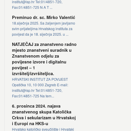
institut@isp.hr Tel:01/4851-720,
Fax:01/4851-725 N A T ...
Preminuo dr. sc. Mirko Valentić
18.siječnja 2025. Sa žaljenjem javljamo
svim prijateljima Hrvatskog instituta za
povijest da je 18. siječnja 2025. u ...
NATJEČAJ za znanstveno radno
mjesto znanstveni suradnik u
Znanstvenom odjelu za
povijesne izvore i digitalnu
povijest – 1
izvršitelj/izvršiteljica.
HRVATSKI INSTITUT ZA POVIJEST
Opatička 10, 10 000 Zagreb E-mail:
institut@isp.hr Tel:01/4851-720,
Fax:01/4851-725 Na tem...
6. prosinca 2024. najava
znanstvenog skupa Katolička
Crkva i sekularizam u Hrvatskoj
i Europi na HKS-u
Hrvatsko katoličko sveučilište i Hrvatski