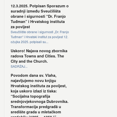
12.3.2025. Potpisan Sporazum o
suradnji između Sveučilišta
obrane i sigurnosti “Dr. Franjo
Tuđman” i Hrvatskog instituta
za povijest
Sveučilište obrane i sigurnosti „Dr. Franjo
Tuđman“ i Hrvatski institut za povijest 12.
ožujka 2025. potpisali su...
Uskoro! Najava novog zbornika
radova Towns and Cities. The
City and the Church.
SADRŽAJ...
Povodom dana sv. Vlaha,
najavljujemo novu knjigu
Hrvatskog instituta za povijest,
koja uskoro izlazi iz tiska:
“Socijalna topografija
srednjovjekovnoga Dubrovnika.
Transformacija predgrađā u
središte grada u mletačkom