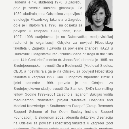
Rođena je 14. studenog 1970. u Zagrebu,
gdje je završila klasičnu gimnaziju. Od
1989. studirala je na Odsjecima za povijest i
etnologiju Filozofskog fakulteta u Zagrebu,
gdje je i diplomirala 1996. na odsjeku za
povijest. U listopadu 1993, 1995, 1996,
1997, 1998 sudjelovala je na Dubrovačkoj medijevističkoj
radionici (u organizaciji Odsjeka za povijest Filozofskog
fakulteta u Zagrebu i Zavoda za povijesne znanosti HAZU u
Dubrovniku. Magistarski rad (“Public Space of Trogir in the 13th
and 14th Centuries”, mentor dr. Janos Bák) obranila je 1995. na
Srednjoeuropskom sveučilištu u Budimpešti (Medieval Studies,
CEU), a nostrificirala ga je na Odsjeku za povijest Filozofskog
fakulteta u Zagrebu 1997. Kao Fulbrightov stipendist, zimski i
ljetni semestar 1999. provela je na Odsjeku za
Srednjovjekovne studije sveučilišta Stanford (SAD) kao visiting
fellow. Godine 1999–2001 zajedno s Tatjanom Buklijaš vodila
međunarodni znanstveni projekt “Medieval Hospitals and
Medical Knowledge in Southeastern Europe” (Group Research
Support Scheme of the Open Society Institute Support
Foundation). U studenom 2002. obranila doktorsku disertaciju
na Odsjeku za povijest Filozofskog fakulteta u Zagrebu (pod
naslovom “Društvena uvjetovanost razvoja gradskih prostora: