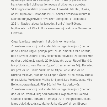
transformacije i oblikovanje novoga društvenoga poretka.
VI. kongres hrvatskih povjesničara, Filozofski fakultet, Rijeka,
od 29. rujna do 2. listopada 2021., sekcija “Politička kultura u
kasnosrednjovjekovnim hrvatskim zemljama” (1. listopada
2021.). Naslov izlaganja: Između „tiranije“ i političkoga
legitimiteta: politička kultura kasnosrednjovjekovne Dalmacije i
Hrvatske.
Organizacija znanstvenih ili stručnih konferencija:
Znanstveni simpozij pod studentskom organizacijom (mentori:
dr. sc. Stipica Grgić i pokojni prof. dr. sc. emeritus Mijo Korade)
pod nazivom U borbi protiv sistema: buntovnici i izopćenici kroz
povijest, održan 2. travnja 2019. Izlagači: dr. sc. Rudolf Barišić,
izv. prof. dr. sc. Ivan Majnarić, prof. dr. sc. emeritus Mijo Korade,
izv. prof. dr. sc. Darko Vitek, dr. sc. Stipe Ledić, doc. dr. sc.
Kristina Milković, prof. dr. sc. Stjepan Ćosić, dr. sc. Mislav Rubić,
dr. sc. Marko Vukičević, Vlatko Smiljanić, Leo Marić, dr. sc. Mijo
Beljo. (suorganizatori: Filip Ščuric i Monika Jerković).
Znanstveni simpozij pod studentskom organizacijom (mentor:
doc. dr. sc. Ivana Jukić) pod nazivom Povjesničarski kolokvij:
Granice i susreti, održan 17. travnja 2018. Izlagači: doc. dr. sc.
Ivana Jukić, doc. dr. sc. Marko Jerković, prof. dr. sc. Stjepan