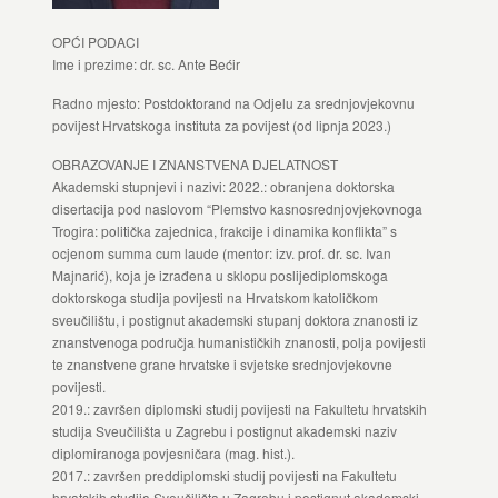
OPĆI PODACI
Ime i prezime: dr. sc. Ante Bećir
Radno mjesto: Postdoktorand na Odjelu za srednjovjekovnu
povijest Hrvatskoga instituta za povijest (od lipnja 2023.)
OBRAZOVANJE I ZNANSTVENA DJELATNOST
Akademski stupnjevi i nazivi: 2022.: obranjena doktorska
disertacija pod naslovom “Plemstvo kasnosrednjovjekovnoga
Trogira: politička zajednica, frakcije i dinamika konflikta” s
ocjenom summa cum laude (mentor: izv. prof. dr. sc. Ivan
Majnarić), koja je izrađena u sklopu poslijediplomskoga
doktorskoga studija povijesti na Hrvatskom katoličkom
sveučilištu, i postignut akademski stupanj doktora znanosti iz
znanstvenoga područja humanističkih znanosti, polja povijesti
te znanstvene grane hrvatske i svjetske srednjovjekovne
povijesti.
2019.: završen diplomski studij povijesti na Fakultetu hrvatskih
studija Sveučilišta u Zagrebu i postignut akademski naziv
diplomiranoga povjesničara (mag. hist.).
2017.: završen preddiplomski studij povijesti na Fakultetu
hrvatskih studija Sveučilišta u Zagrebu i postignut akademski