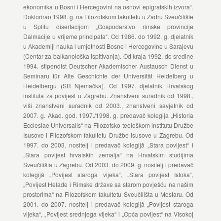
ekonomika u Bosni i Hercegovini na osnovi epigrafskih izvora“.
Doktorirao 1998. g. na Filozofskom fakultetu u Zadru Sveučilište
u Splitu disertacijom „Gospodarstvo rimske provincije
Dalmacije u vrijeme principata“. Od 1986. do 1992. g. djelatnik
u Akademiji nauka i umjetnosti Bosne i Hercegovine u Sarajevu
(Centar za balkanološka ispitivanja). Od kraja 1992. do sredine
1994. stipendist Deutscher Akademischer Austausch Dienst u
Seminaru für Alte Geschichte der Universität Heidelberg u
Heidelbergu (SR Njemačka). Od 1997. djelatnik Hrvatskog
instituta za povijest u Zagrebu. Znanstveni suradnik od 1998.,
viši znanstveni suradnik od 2003., znanstveni savjetnik od
2007. g. Akad. god. 1997./1998. g. predavač kolegija „Historia
Ecclesiae Universalis“ na Filozofsko-teološkom institutu Družbe
Isusove i Filozofskom fakultetu Družbe Isusove u Zagrebu. Od
1997. do 2003. nositelj i predavač kolegijâ „Stara povijest“ i
„Stara povijest hrvatskih zemalja“ na Hrvatskim studijima
Sveučilišta u Zagrebu. Od 2003. do 2009. g. nositelj i predavač
kolegijâ „Povijest staroga vijeka“, „Stara povijest Istoka“,
„Povijest Helade i Rimske države sa starom povješću na našim
prostorima“ na Filozofskom fakultetu Sveučilišta u Mostaru. Od
2001. do 2007. nositelj i predavač kolegijâ „Povijest staroga
vijeka“, „Povijest srednjega vijeka“ i „Opća povijest“ na Visokoj