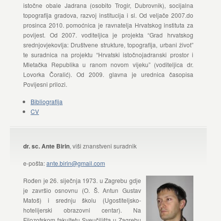
istočne obale Jadrana (osobito Trogir, Dubrovnik), socijalna
topografija gradova, razvoj institucija i sl. Od veljače 2007.do
prosinca 2010. pomoćnica je ravnatelja Hrvatskog instituta za
povijest. Od 2007. voditeljica je projekta “Grad hrvatskog
srednjovjekovlja: Društvene strukture, topografija, urbani život”
te suradnica na projektu “Hrvatski istočnojadranski prostor i
Mletačka Republika u ranom novom vijeku” (voditeljica dr.
Lovorka Čoralić). Od 2009. glavna je urednica časopisa
Povijesni prilozi.
Bibliografija
CV
dr. sc. Ante Birin
, viši znanstveni suradnik
e-pošta:
ante.birin@gmail.com
Rođen je 26. siječnja 1973. u Zagrebu gdje
je završio osnovnu (O. Š. Antun Gustav
Matoš) i srednju školu (Ugostiteljsko-
hotelijerski obrazovni centar). Na
Filozofskom fakultetu Sveučilišta u Zagrebu