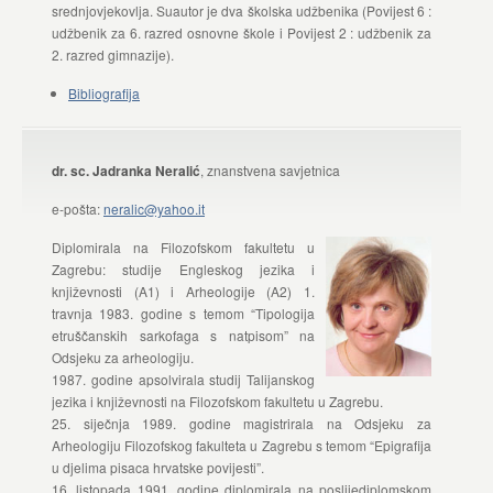
srednjovjekovlja. Suautor je dva školska udžbenika (Povijest 6 :
udžbenik za 6. razred osnovne škole i Povijest 2 : udžbenik za
2. razred gimnazije).
Bibliografija
dr. sc. Jadranka Neralić
, znanstvena savjetnica
e-pošta:
neralic@yahoo.it
Diplomirala na Filozofskom fakultetu u
Zagrebu: studije Engleskog jezika i
književnosti (A1) i Arheologije (A2) 1.
travnja 1983. godine s temom “Tipologija
etruščanskih sarkofaga s natpisom” na
Odsjeku za arheologiju.
1987. godine apsolvirala studij Talijanskog
jezika i književnosti na Filozofskom fakultetu u Zagrebu.
25. siječnja 1989. godine magistrirala na Odsjeku za
Arheologiju Filozofskog fakulteta u Zagrebu s temom “Epigrafija
u djelima pisaca hrvatske povijesti”.
16. listopada 1991. godine diplomirala na poslijediplomskom