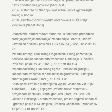
naziv prvostupnika povijesti (bacc. hist.).
2014.: maturirao pri Srednjoj školi Ivana Lucića (gimnazijski
smjer) u Trogiru.
2010.: završio osnovnoškolsko obrazovanje u OŠ Kralja
Zvonimira (Seget Donji).
Znanstveni i stručni radovi: Moderne i suvremene predodžbe
srednjovjekovlja: anakronija između bajke i horora, Radovi
Zavoda za hrvatsku povijest FFZG-a sv. 54 (2022.), br. 2: str. 49-
77.
Između ‘tiranije’ i političkoga legitimiteta. Prilog poznavanju
političke kulture kasnosrednjovjekovne Dalmacije i Hrvatske,
Povijesni prilozi sv. 41 (2022.), br. 62: str. 83-104.
Između političkog i kaznenog egzila – prisilne migracije u
kasnosrednjovjekovnim dalmatinskim gradovima, Historijski
zbornik god. LXXIV (2021.), br. 1: str. 1-31.
Kako liječiti životinje u srednjemu vijeku? Jakobelo Vitturi (o.
1380/1390. – 1459.) i njegove „veterinarske“ rasprave u
povijesnom kontekstu, Vartal god. XVI (2021): str. 229-239.
Crkvene institucije u srednjovjekovnoj praksi: trogirski kanonici
i gradske prilike u 14. stoljeću, Croatica Christiana Periodica sv.
45 (2021.), br. 88: 21-46.