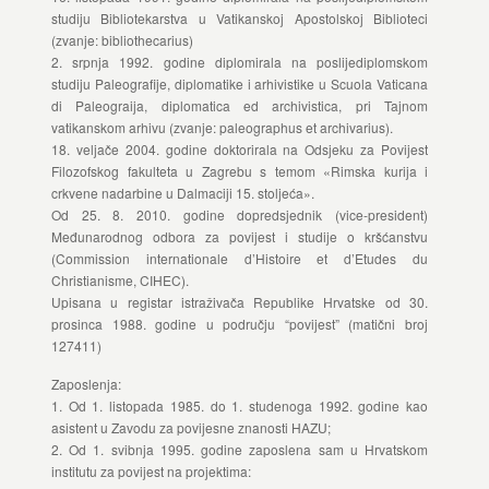
studiju Bibliotekarstva u Vatikanskoj Apostolskoj Biblioteci
(zvanje: bibliothecarius)
2. srpnja 1992. godine diplomirala na poslijediplomskom
studiju Paleografije, diplomatike i arhivistike u Scuola Vaticana
di Paleograija, diplomatica ed archivistica, pri Tajnom
vatikanskom arhivu (zvanje: paleographus et archivarius).
18. veljače 2004. godine doktorirala na Odsjeku za Povijest
Filozofskog fakulteta u Zagrebu s temom «Rimska kurija i
crkvene nadarbine u Dalmaciji 15. stoljeća».
Od 25. 8. 2010. godine dopredsjednik (vice-president)
Međunarodnog odbora za povijest i studije o kršćanstvu
(Commission internationale d’Histoire et d’Etudes du
Christianisme, CIHEC).
Upisana u registar istraživača Republike Hrvatske od 30.
prosinca 1988. godine u području “povijest” (matični broj
127411)
Zaposlenja:
1. Od 1. listopada 1985. do 1. studenoga 1992. godine kao
asistent u Zavodu za povijesne znanosti HAZU;
2. Od 1. svibnja 1995. godine zaposlena sam u Hrvatskom
institutu za povijest na projektima: