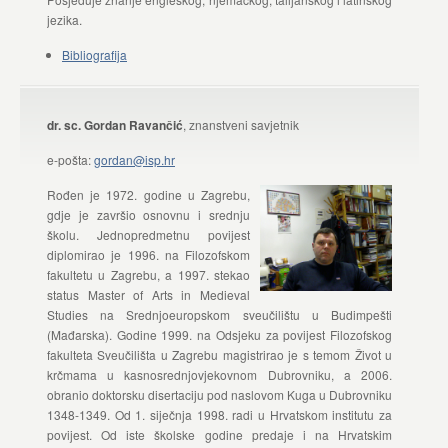
jezika.
Bibliografija
dr. sc. Gordan Ravančić
, znanstveni savjetnik
e-pošta:
gordan@isp.hr
Rođen je 1972. godine u Zagrebu,
gdje je završio osnovnu i srednju
školu. Jednopredmetnu povijest
diplomirao je 1996. na Filozofskom
fakultetu u Zagrebu, a 1997. stekao
status Master of Arts in Medieval
Studies na Srednjoeuropskom sveučilištu u Budimpešti
(Mađarska). Godine 1999. na Odsjeku za povijest Filozofskog
fakulteta Sveučilišta u Zagrebu magistrirao je s temom Život u
krčmama u kasnosrednjovjekovnom Dubrovniku, a 2006.
obranio doktorsku disertaciju pod naslovom Kuga u Dubrovniku
1348-1349. Od 1. siječnja 1998. radi u Hrvatskom institutu za
povijest. Od iste školske godine predaje i na Hrvatskim