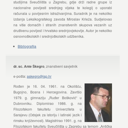
studijima Sveučilišta u Zagrebu, gdje drži radne grupe iz
nacionalne povijesti srednjeg vijeka te kolegij o uporabi
računala u povijesnim istraživanjima. Suradnik je na nekoliko
izdanja Leksikografskog zavoda Miroslav Krleža. Sudjelovao
na više domaćih i stranih znanstvenih skupova vezanih uz
društvenu povijest i hrvatsko srednjovjekovlje. Autor je nekoliko
osnovnoškolskih i srednjoškolskih udžbenika.
Bibliografija
dr. sc. Ante Škegro
, znanstveni savjetnik
e-pošta:
askegro@isp.hr
Rođen je 16. 04. 1961. na Okolišću,
Bugojno, Bosna i Hercegovina. Završio
1979. g. gimnaziju „Ruđer Bošković“ u
Dubrovniku. Diplomirao 1986. g. na
Filozofskom fakultetu Univerziteta u
Sarajevu (Odsjek za istoriju i latinski jezik i
rimsku književnost). Magistrirao 1991. g. na
Filozofskom fakultetu Sveučilišta u Zagrebu sa temom „Antička