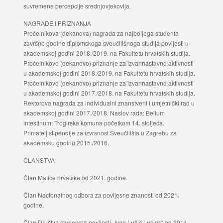
suvremene percepcije srednjovjekovlja.
NAGRADE I PRIZNANJA
Pročelnikova (dekanova) nagrada za najboljega studenta
završne godine diplomskoga sveučilišnoga studija povijesti u
akademskoj godini 2018./2019. na Fakultetu hrvatskih studija.
Pročelnikovo (dekanovo) priznanje za izvannastavne aktivnosti
u akademskoj godini 2018./2019. na Fakultetu hrvatskih studija.
Pročelnikovo (dekanovo) priznanje za izvannastavne aktivnosti
u akademskoj godini 2017./2018. na Fakultetu hrvatskih studija.
Rektorova nagrada za individualni znanstveni i umjetnički rad u
akademskoj godini 2017./2018. Naslov rada: Bellum
intestinum: Trogirska komuna početkom 14. stoljeća.
Primatelj stipendije za izvrsnost Sveučilišta u Zagrebu za
akademsku godinu 2015./2016.
ČLANSTVA
Član Matice hrvatske od 2021. godine.
Član Nacionalnog odbora za povijesne znanosti od 2021.
godine.
Član Društva studenata povijesti „Ivan Lučić Lucius“ od 2014.