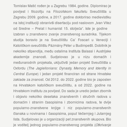
Tomislav Matić rođen je u Zagrebu 1984. godine. Diplomirao je
povijest i filozofiju na Filozofskom fakultetu Sveučilišta u
Zagrebu 2009. godine, a 2017. godine doktorirao medievistiku
na istoj instituciji obranivši disertaciju pod naslovom „Ivan Vitez
od Sredne – Prelat i humanist 15. stoljeća“. Iste je godine
izabran u znanstveno zvanje znanstvenog suradnika. Tijekom
studija boravio je na Sveučilištu Ca’ Foscari u Veneciji i
Katoličkom sveučilištu Pázmány Péter u Budimpešti. Dobitnik je
nekoliko stipendija, među ostalima Instituta Balassi i Austrijske
akademije znanosti. Sudjelovao je u nizu domaćih i
međunarodnih projekata, uključivši jedan projekt Sveučilišta u
Oxfordu (
The Jagiellonians: Dynasty, Memory and Identity in
Central Europe
) i jedan projekt financiran od strane Hrvatske
zaklade za znanost. Od 2012. do 2022. godine bio je zaposlen
na Hrvatskom katoličkom sveučilištu, a od 2022. godine na
Hrvatskom institutu za povijest. Do sada je uredio jedan zbornik
i objavio nekoliko desetaka znanstvenih i stručnih radova u
domaćim i stranim časopisima i zbornicima radova, te dvije
popularno-znanstvene knjige i niz popularno-znanstvenih
članaka u novinama i časopisima, poput Večernjeg i Jutarnjeg
lista. Sudjelovao je u organizaciji pet znanstvenih skupova. Bio
je voditelj jednog popularno-znanstvenog projekta (
Otkrivanje