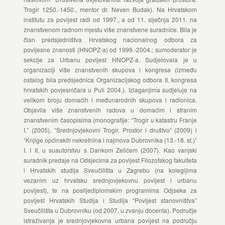
Trogir 1250.-1450., mentor dr. Neven Budak). Na Hrvatskom
institutu za povijest radi od 1997., a od 11. siječnja 2011. na
znanstvenom radnom mjestu više znanstvene suradnice. Bila je
član predsjedništva Hrvatskog nacionalnog odbora za
povijesne znanosti (HNOPZ-a) od 1999.-2004.; sumoderator je
sekcije za Urbanu povijest HNOPZ-a. Sudjelovala je u
organizaciji više znanstvenih skupova i kongresa (između
ostalog bila predsjednica Organizacijskog odbora II. kongresa
hrvatskih povjesničara u Puli 2004.). Izlaganjima sudjeluje na
velikom broju domaćih i međunarodnih skupova i radionica.
Objavila više znanstvenih radova u domaćim i stranim
znanstvenim časopisima (monografije: “Trogir u katastru Franje
I.” (2005), “Srednjovjekovni Trogir. Prostor i društvo” (2009) i
“Knjige općinskih nekretnina i najmova Dubrovnika (13.-18. st.)”
I. I II, u suautorstvu s Dankom Zelićem (2007). Kao vanjski
suradnik predaje na Odsjecima za povijest Filozofskog fakulteta
i Hrvatskih studija Sveučilišta u Zagrebu (na kolegijima
vezanim uz hrvatsku srednjovjekovnu povijest i urbanu
povijest), te na poslijediplomskim programima Odjseka za
povijest Hrvatskih Studija i Studija “Povijest stanovništva”
Sveučilišta u Dubrovniku (od 2007. u zvanju docenta). Područje
istraživanja je srednjovjekovna urbana povijest na području