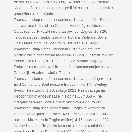
Anžuvinaca, Sveučilište u Zadru, 14. prosinca 2022. Naslov
izlaganja: Struktura kao proces: politički sukobi u dalmatinskim
gradovima u 14. stoljeću.
Znanstveni skup s međunarodnim sudjelovanjem Vth Triennale
– Towns and Cities of the Croatian Middle Ages: Crises and
Catastrophes, Hrvatski institut za povijest, Zagreb, 25. i 26.
listopada 2022. Naslov izlaganja: Political Violence, Social
Crisis and Communal Identity in Late Medieval Trogir.
Znanstveni skup s međunarodnim sudjelovanjem Peta
medievistička znanstvena radionica u Rijeci, Filozofski fakultet
Sveučilišta u Rijeci, 9. i 10. rujna 2022. Naslov izlaganja:
Frakcije i neformalne političke mreže u kasnosrednjovjekovnoj
Dalmaciji i Hrvatskoj: slučaj Trogira.
Znanstveni skup s međunarodnim sudjelovanjem Angevins in
East Central and Southeastern Europe in the 14th Century,
Sveučilište u Zadru, 2. i 3. svibnja 2022. Naslov izlaganja:
Recognition of Angevin Rule in Trogir 1357/1358 – The
Interplay between Local Conflict and Sovereign Power.
Znanstveni skup “Pod sjenom krila”. Trogirska komuna za
vrijeme venecijanske uprave 1420.-1797., Hrvatski institut za
povijest, Muzej grada Trogira (online), 4. i 5. studenoga 2021.
Naslov izlaganja: Trogirska komuna u kontekstu mletačko-
ugarskoga Rata za Dalmaciju (1409. – 1420.): geopolitčke