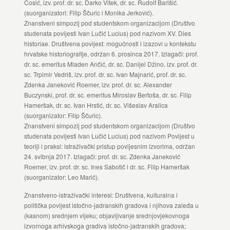
Ćosić, izv. prof. dr. sc. Darko Vitek, dr. sc. Rudolf Barišić.
(suorganizatori: Filip Ščuric i Monika Jerković).
Znanstveni simpozij pod studentskom organizacijom (Društvo
studenata povijesti Ivan Lučić Lucius) pod nazivom XV. Dies
historiae. Društvena povijest: mogućnosti i izazovi u kontekstu
hrvatske historiografije, održan 6. prosinca 2017. Izlagači: prof.
dr. sc. emeritus Mladen Ančić, dr. sc. Danijel Džino, izv. prof. dr.
sc. Trpimir Vedriš, izv. prof. dr. sc. Ivan Majnarić, prof. dr. sc.
Zdenka Janeković Roemer, izv. prof. dr. sc. Alexander
Buczynski, prof. dr. sc. emeritus Miroslav Bertoša, dr. sc. Filip
Hameršak, dr. sc. Ivan Hrstić, dr. sc. Višeslav Aralica
(suorganizator: Filip Ščuric).
Znanstveni simpozij pod studentskom organizacijom (Društvo
studenata povijesti Ivan Lučić Lucius) pod nazivom Povijest u
teoriji i praksi: istraživački pristup povijesnim izvorima, održan
24. svibnja 2017. Izlagači: prof. dr. sc. Zdenka Janeković
Roemer, izv. prof. dr. sc. Ines Sabotič i dr. sc. Filip Hameršak
(suorganizator: Leo Marić).
Znanstveno-istraživački interesi: Društvena, kulturalna i
politička povijest istočno-jadranskih gradova i njihova zaleđa u
(kasnom) srednjem vijeku; objavljivanje srednjovjekovnoga
izvornoga arhivskoga gradiva istočno-jadranskih gradova;