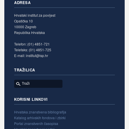
ADRESA
Hrvatski institut za povijest
Opatička 10
10000 Zagreb
Republika Hrvatska
Telefon: (01) 4851-721
Telefaks: (01) 4851-725
E-mail: institut@isp.hr
TRAŽILICA
KORISNI LINKOVI
Hrvatska znanstvena bibliografija
Katalog arhivskih fondova i zbirki
Portal znanstvenih časopisa