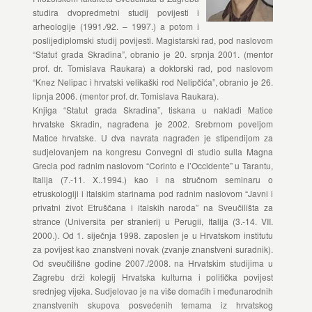
studira dvopredmetni studij povijesti i
arheologije (1991./92. – 1997.) a potom i
poslijediplomski studij povijesti. Magistarski rad, pod naslovom
“Statut grada Skradina”, obranio je 20. srpnja 2001. (mentor
prof. dr. Tomislava Raukara) a doktorski rad, pod naslovom
“Knez Nelipac i hrvatski velikaški rod Nelipčića”, obranio je 26.
lipnja 2006. (mentor prof. dr. Tomislava Raukara).
Knjiga “Statut grada Skradina”, tiskana u nakladi Matice
hrvatske Skradin, nagrađena je 2002. Srebrnom poveljom
Matice hrvatske. U dva navrata nagrađen je stipendijom za
sudjelovanjem na kongresu Convegni di studio sulla Magna
Grecia pod radnim naslovom “Corinto e l’Occidente” u Tarantu,
Italija (7.-11. X..1994.) kao i na stručnom seminaru o
etruskologiji i italskim starinama pod radnim naslovom “Javni i
privatni život Etruščana i italskih naroda” na Sveučilišta za
strance (Universita per stranieri) u Perugii, Italija (3.-14. VII.
2000.). Od 1. siječnja 1998. zaposlen je u Hrvatskom institutu
za povijest kao znanstveni novak (zvanje znanstveni suradnik).
Od sveučilišne godine 2007./2008. na Hrvatskim studijima u
Zagrebu drži kolegij Hrvatska kulturna i politička povijest
srednjeg vijeka. Sudjelovao je na više domaćih i međunarodnih
znanstvenih skupova posvećenih temama iz hrvatskog