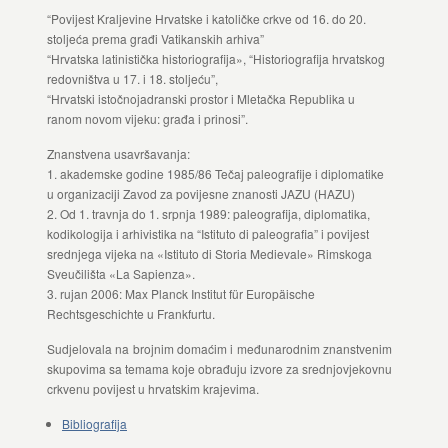
“Povijest Kraljevine Hrvatske i katoličke crkve od 16. do 20.
stoljeća prema građi Vatikanskih arhiva”
“Hrvatska latinistička historiografija», “Historiografija hrvatskog
redovništva u 17. i 18. stoljeću”,
“Hrvatski istočnojadranski prostor i Mletačka Republika u
ranom novom vijeku: građa i prinosi”.
Znanstvena usavršavanja:
1. akademske godine 1985/86 Tečaj paleografije i diplomatike
u organizaciji Zavod za povijesne znanosti JAZU (HAZU)
2. Od 1. travnja do 1. srpnja 1989: paleografija, diplomatika,
kodikologija i arhivistika na “Istituto di paleografia” i povijest
srednjega vijeka na «Istituto di Storia Medievale» Rimskoga
Sveučilišta «La Sapienza».
3. rujan 2006: Max Planck Institut für Europäische
Rechtsgeschichte u Frankfurtu.
Sudjelovala na brojnim domaćim i međunarodnim znanstvenim
skupovima sa temama koje obrađuju izvore za srednjovjekovnu
crkvenu povijest u hrvatskim krajevima.
Bibliografija