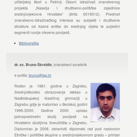
učiteljskoj školi u Petrinji. Glavni istraživač znanstvenog
projekta „Naselja i društveno-političke zajednice
srednjovjekovne Hrvatske“ (širfa: 0019012). Predmet
znanstveno-istraživačkog interesa su subjekti i društvene
strukture od kasne antike do srednjeg vijeka te pojedini
segmenti novije crkvene povijesti.
Bibliografija
dr. sc. Bruno Škreblin
, znanstveni suradnik
e-pošta:
bruno@isp.hr
Rođen je 1981. godine u Zagrebu.
Srednjoškolsko obrazovanje stekao u
Nadbiskupskoj klasičnoj gimnaziji u
Zagrebu gdje je maturirao u školskoj godini
1999./2000. Godine 2000. upisao
jednopredmetni studij povijesti na
Hrvatskim studijima Sveučilišta u Zagrebu.
Diplomirao je 2006. obranivši diplomski rad pod naslovom
Etničke i političke skupine u srednjovjekovnom gradu – primjer