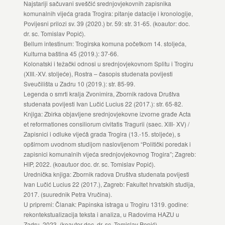
Najstariji sačuvani sveščić srednjovjekovnih zapisnika
komunalnih vijeća grada Trogira: pitanje datacije i kronologije,
Povijesni prilozi sv. 39 (2020.) br. 59: str. 31-65. (koautor: doc.
dr. sc. Tomislav Popić).
Bellum intestinum: Trogirska komuna početkom 14. stoljeća,
Kulturna baština 45 (2019.): 37-66.
Kolonatski i težački odnosi u srednjovjekovnom Splitu i Trogiru
(XIII.-XV. stoljeće), Rostra – časopis studenata povijesti
Sveučilišta u Zadru 10 (2019.): str. 85-99.
Legenda o smrti kralja Zvonimira, Zbornik radova Društva
studenata povijesti Ivan Lučić Lucius 22 (2017.): str. 65-82.
Knjiga: Zbirka objavljene srednjovjekovne izvorne građe Acta
et reformationes consiliorum civitatis Tragurii (saec. XIII- XV) /
Zapisnici i odluke vijećâ grada Trogira (13.-15. stoljeće), s
opširnom uvodnom studijom naslovljenom “Politički poredak i
zapisnici komunalnih vijeća srednjovjekovnog Trogira”; Zagreb:
HIP, 2022. (koautuor doc. dr. sc. Tomislav Popić).
Urednička knjiga: Zbornik radova Društva studenata povijesti
Ivan Lučić Lucius 22 (2017.), Zagreb: Fakultet hrvatskih studija,
2017. (suurednik Petra Vručina).
U pripremi: Članak: Papinska istraga u Trogiru 1319. godine:
rekontekstualizacija teksta i analiza, u Radovima HAZU u
Zadru, 2023. (koautor doc. dr. sc. Tomislav Popić).