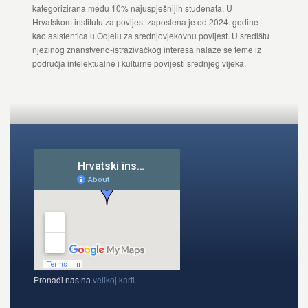
kategorizirana među 10% najuspješnijih studenata. U
Hrvatskom institutu za povijest zaposlena je od 2024. godine
kao asistentica u Odjelu za srednjovjekovnu povijest. U središtu
njezinog znanstveno-istraživačkog interesa nalaze se teme iz
područja intelektualne i kulturne povijesti srednjeg vijeka.
Pronađi nas na
velikoj karti.