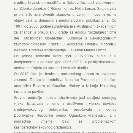
središtu hrvatskih sveučilišta u Dubrovniku, pod vodstvom dr.
sc. Zdenke Janeković Römer i dr. sc. Nelle Lonze. Sudjelovala
je na više znanstvenih skupova u zemlji i inozemstvu, te
objavljivala u domaćim i međunarodnim publikacijama. Od
1997. do 2000. godine surađivala je s Austrijskom akademijom
za znanost u prikupljanju građe za ediciju “Sozialgeschichte
der Habsburger Monarchie”. Surađuje s Leksikografskim
zavodom “Miroslav Krleža” u edicijama Hrvatski biografski
leksikon, Hrvatska enciklopedija i Leksikon Marina Držića.
Od ljetnog semestra akad. god. 2005./2006. sudjeluje u
dodiplomskoj, a od akad. god. 2006./2007. i u poslijediplomskoj
nastavi na Odjelu za povijest Hrvatskih studija.
Od 2010. član je Hrvatskog nacionalnog odbora za povijesne
znanosti. Tajnica je uredništva časopisa Povijesni prilozi i član
uredništva Review of Croatian History u izdanju Hrvatskog
instituta za povijest.
Glavno područje njezina istraživanja jest povijest srednjeg
vijeka. Istraživala je teme iz društvene i vjerske povijesti
srednjovjekovnog Dubrovnika, proučavala je odnos
Dubrovačke Republike prema Ugarskom kraljevstvu, a u
posljednje vrijeme bavi se problematikom
kasnosrednjovjekovnog građanstva.
Posjeduje znanje engleskog, njemačkog, talijanskog i latinskog