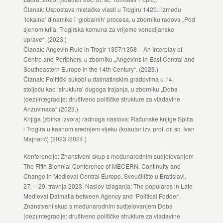
Članak: Uspostava mletačke vlasti u Trogiru 1420.: između
‘lokalne’ dinamike i ‘globalnih’ procesa, u zborniku radova „Pod
sjenom krila. Trogirska komuna za vrijeme venecijanske
uprave“. (2023.)
Članak: Angevin Rule in Trogir 1357/1358 – An Interplay of
Centre and Periphery, u zborniku „Angevins in East Central and
Southeastern Europe in the 14th Century“. (2023.)
Članak: Politički sukobi u dalmatinskim gradovima u 14.
stoljeću kao ‘struktura’ dugoga trajanja, u zborniku „Doba
(dez)integracije: društveno političke strukture za vladavine
Anžuvinaca“ (2023.)
Knjiga (zbirka izvora) radnoga naslova: Računske knjige Splita
i Trogira u kasnom srednjem vijeku (koautor izv. prof. dr. sc. Ivan
Majnarić) (2023./2024.)
Konferencije: Znanstveni skup s međunarodnim sudjelovanjem
The Fifth Biennial Conference of MECERN. Continuity and
Change in Medieval Central Europe, Sveučilište u Bratislavi,
27. – 29. travnja 2023. Naslov izlaganja: The populares in Late
Medieval Dalmatia between Agency and ‘Political Fodder’.
Znanstveni skup s međunarodnim sudjelovanjem Doba
(dez)integracije: društveno političke strukture za vladavine