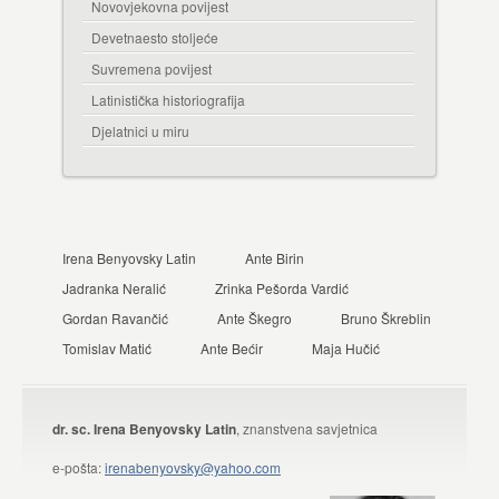
Novovjekovna povijest
Devetnaesto stoljeće
Suvremena povijest
Latinistička historiografija
Djelatnici u miru
Irena Benyovsky Latin
Ante Birin
Jadranka Neralić
Zrinka Pešorda Vardić
Gordan Ravančić
Ante Škegro
Bruno Škreblin
Tomislav Matić
Ante Bećir
Maja Hučić
dr. sc. Irena Benyovsky Latin
, znanstvena savjetnica
e-pošta:
irenabenyovsky@yahoo.com