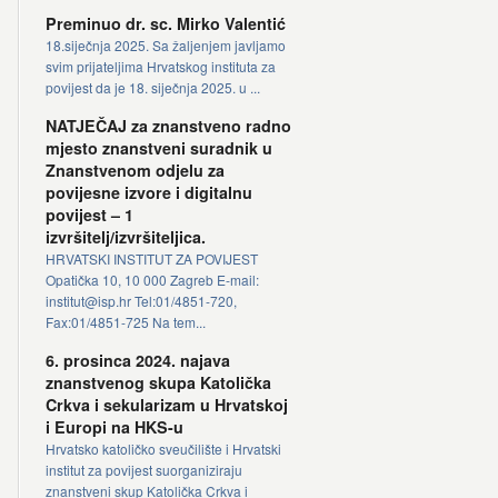
Preminuo dr. sc. Mirko Valentić
18.siječnja 2025. Sa žaljenjem javljamo
svim prijateljima Hrvatskog instituta za
povijest da je 18. siječnja 2025. u ...
NATJEČAJ za znanstveno radno
mjesto znanstveni suradnik u
Znanstvenom odjelu za
povijesne izvore i digitalnu
povijest – 1
izvršitelj/izvršiteljica.
HRVATSKI INSTITUT ZA POVIJEST
Opatička 10, 10 000 Zagreb E-mail:
institut@isp.hr Tel:01/4851-720,
Fax:01/4851-725 Na tem...
6. prosinca 2024. najava
znanstvenog skupa Katolička
Crkva i sekularizam u Hrvatskoj
i Europi na HKS-u
Hrvatsko katoličko sveučilište i Hrvatski
institut za povijest suorganiziraju
znanstveni skup Katolička Crkva i