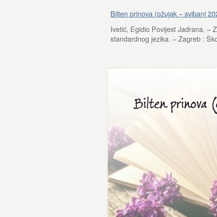
Bilten prinova (ožujak – svibanj 20
Ivetić, Egidio Povijest Jadrana. –
standardnog jezika. – Zagreb : Ško