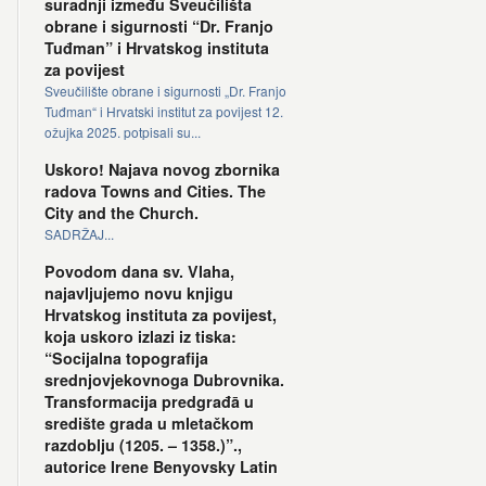
suradnji između Sveučilišta
obrane i sigurnosti “Dr. Franjo
Tuđman” i Hrvatskog instituta
za povijest
Sveučilište obrane i sigurnosti „Dr. Franjo
Tuđman“ i Hrvatski institut za povijest 12.
ožujka 2025. potpisali su...
Uskoro! Najava novog zbornika
radova Towns and Cities. The
City and the Church.
SADRŽAJ...
Povodom dana sv. Vlaha,
najavljujemo novu knjigu
Hrvatskog instituta za povijest,
koja uskoro izlazi iz tiska:
“Socijalna topografija
srednjovjekovnoga Dubrovnika.
Transformacija predgrađā u
središte grada u mletačkom
razdoblju (1205. – 1358.)”.,
autorice Irene Benyovsky Latin