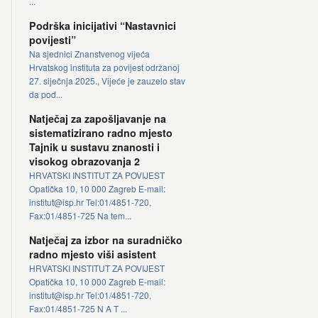
...
Podrška inicijativi “Nastavnici
povijesti”
Na sjednici Znanstvenog vijeća
Hrvatskog instituta za povijest održanoj
27. siječnja 2025., Vijeće je zauzelo stav
da pod...
Natječaj za zapošljavanje na
sistematizirano radno mjesto
Tajnik u sustavu znanosti i
visokog obrazovanja 2
HRVATSKI INSTITUT ZA POVIJEST
Opatička 10, 10 000 Zagreb E-mail:
institut@isp.hr Tel:01/4851-720,
Fax:01/4851-725 Na tem...
Natječaj za izbor na suradničko
radno mjesto viši asistent
HRVATSKI INSTITUT ZA POVIJEST
Opatička 10, 10 000 Zagreb E-mail:
institut@isp.hr Tel:01/4851-720,
Fax:01/4851-725 N A T ...