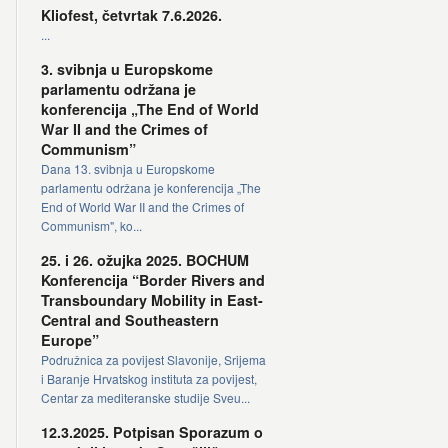
Kliofest, četvrtak 7.6.2026.
...
3. svibnja u Europskome
parlamentu održana je
konferencija „The End of World
War II and the Crimes of
Communism”
Dana 13. svibnja u Europskome
parlamentu održana je konferencija „The
End of World War II and the Crimes of
Communism", ko...
25. i 26. ožujka 2025. BOCHUM
Konferencija “Border Rivers and
Transboundary Mobility in East-
Central and Southeastern
Europe”
Podružnica za povijest Slavonije, Srijema
i Baranje Hrvatskog instituta za povijest,
Centar za mediteranske studije Sveu...
12.3.2025. Potpisan Sporazum o