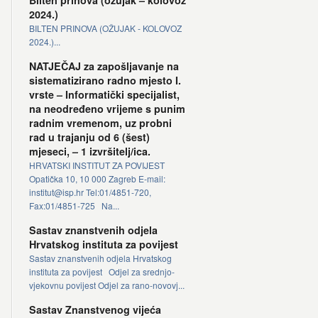
Bilten prinova (ožujak – kolovoz
2024.)
BILTEN PRINOVA (OŽUJAK - KOLOVOZ
2024.)...
NATJEČAJ za zapošljavanje na
sistematizirano radno mjesto I.
vrste – Informatički specijalist,
na neodređeno vrijeme s punim
radnim vremenom, uz probni
rad u trajanju od 6 (šest)
mjeseci, – 1 izvršitelj/ica.
HRVATSKI INSTITUT ZA POVIJEST
Opatička 10, 10 000 Zagreb E-mail:
institut@isp.hr Tel:01/4851-720,
Fax:01/4851-725 Na...
Sastav znanstvenih odjela
Hrvatskog instituta za povijest
Sastav znanstvenih odjela Hrvatskog
instituta za povijest Odjel za srednjo-
vjekovnu povijest Odjel za rano-novovj...
Sastav Znanstvenog vijeća