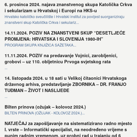
6. prosinca 2024. najava znanstvenog skupa Katolička Crkva
i sekularizam u Hrvatskoj i Europi na HKS-u
Hrvatsko katoličko sveučilište i Hrvatski institut za povijest suorganiziraju
znanstveni skup Katolička Crkva i sekulariz...
14.11.2024. POZIV NA ZNANSTVENI SKUP “DESETLJEĆE
PROMJENA: HRVATSKA I SLOVENIJA 1980-IH”
PROGRAM SKUPA KNJIŽICA SAŽETAKA...
11.11.2024. POZIV na predavanje Vojnici, zarobljenici,
grobovi – uz 110. obljetnicu Prvoga svjetskog rata
...
14. listopada 2024. u 18 sati u Velikoj čitaonici Hrvatskoga
državnog arhiva, predstavljanje ZBORNIKA – DR. FRANJO
TUĐMAN – ŽIVOT I NASLIJEĐE
...
Bilten prinova (ožujak – kolovoz 2024.)
BILTEN PRINOVA (OŽUJAK - KOLOVOZ 2024.)...
NATJEČAJ za zapošljavanje na sistematizirano radno mjesto
I. vrste – Informatički specijalist, na neodređeno vrijeme s
punim radnim vremenom, uz probni rad u trajanju od 6