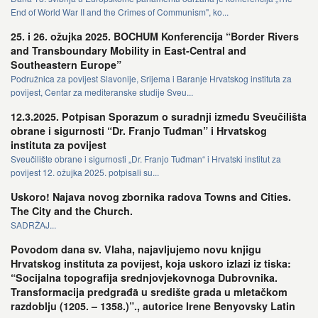
End of World War II and the Crimes of Communism", ko...
25. i 26. ožujka 2025. BOCHUM Konferencija “Border Rivers
and Transboundary Mobility in East-Central and
Southeastern Europe”
Podružnica za povijest Slavonije, Srijema i Baranje Hrvatskog instituta za
povijest, Centar za mediteranske studije Sveu...
12.3.2025. Potpisan Sporazum o suradnji između Sveučilišta
obrane i sigurnosti “Dr. Franjo Tuđman” i Hrvatskog
instituta za povijest
Sveučilište obrane i sigurnosti „Dr. Franjo Tuđman“ i Hrvatski institut za
povijest 12. ožujka 2025. potpisali su...
Uskoro! Najava novog zbornika radova Towns and Cities.
The City and the Church.
SADRŽAJ...
Povodom dana sv. Vlaha, najavljujemo novu knjigu
Hrvatskog instituta za povijest, koja uskoro izlazi iz tiska:
“Socijalna topografija srednjovjekovnoga Dubrovnika.
Transformacija predgrađā u središte grada u mletačkom
razdoblju (1205. – 1358.)”., autorice Irene Benyovsky Latin