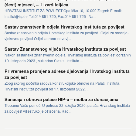
(šest) mjeseci, – 1 izvršitelj/ica.
HRVATSKI INSTITUT ZA POVIJEST Opatička 10, 10 000 Zagreb E-mail:
institut@isp.hr Tel:01/4851-720, Fax:01/4851-725 Na...
Sastav znanstvenih odjela Hrvatskog instituta za povijest
Sastav znanstvenih odjela Hrvatskog instituta za povijest Odjel za srednjo-
vjekovnu povijest Odjel za rano-novovj...
Sastav Znanstvenog vijeća Hrvatskog instituta za povijest
Nakon sastanaka znanstvenih odjela Hrvatskog instituta za povijest održanih
19. listopada 2023., sukladno Statutu Instituta ...
Privremena promjena adrese djelovanja Hrvatskog instituta
za povijest
Zbog skorog početka radova konstrukcijske obnove na Palači Instituta,
Hrvatski institut za povijest od 17. listopada 2022. ...
Sanacija i obnova palače HIP-a – molba za donacijama
Trebamo Vašu pomoć! U potresu 22. ožujka 2020. palača Hrvatskog instituta
za povijest višestruko je oštećena. Rad...