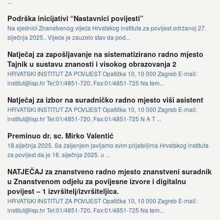
...
Podrška inicijativi “Nastavnici povijesti”
Na sjednici Znanstvenog vijeća Hrvatskog instituta za povijest održanoj 27.
siječnja 2025., Vijeće je zauzelo stav da pod...
Natječaj za zapošljavanje na sistematizirano radno mjesto
Tajnik u sustavu znanosti i visokog obrazovanja 2
HRVATSKI INSTITUT ZA POVIJEST Opatička 10, 10 000 Zagreb E-mail:
institut@isp.hr Tel:01/4851-720, Fax:01/4851-725 Na tem...
Natječaj za izbor na suradničko radno mjesto viši asistent
HRVATSKI INSTITUT ZA POVIJEST Opatička 10, 10 000 Zagreb E-mail:
institut@isp.hr Tel:01/4851-720, Fax:01/4851-725 N A T ...
Preminuo dr. sc. Mirko Valentić
18.siječnja 2025. Sa žaljenjem javljamo svim prijateljima Hrvatskog instituta
za povijest da je 18. siječnja 2025. u ...
NATJEČAJ za znanstveno radno mjesto znanstveni suradnik
u Znanstvenom odjelu za povijesne izvore i digitalnu
povijest – 1 izvršitelj/izvršiteljica.
HRVATSKI INSTITUT ZA POVIJEST Opatička 10, 10 000 Zagreb E-mail:
institut@isp.hr Tel:01/4851-720, Fax:01/4851-725 Na tem...