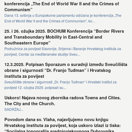
konferencija „The End of World War II and the Crimes of
Communism”
Dana 13. svibnja u Europskome parlamentu održana je konferencija „The
End of World War II and the Crimes of Communism", ko...
25. i 26. ožujka 2025. BOCHUM Konferencija “Border Rivers
and Transboundary Mobility in East-Central and
Southeastern Europe”
Podružnica za povijest Slavonije, Srijema i Baranje Hrvatskog instituta za
povijest, Centar za mediteranske studije Sveu...
12.3.2025. Potpisan Sporazum o suradnji između Sveučilišta
obrane i sigurnosti “Dr. Franjo Tuđman” i Hrvatskog
instituta za povijest
Sveučilište obrane i sigurnosti „Dr. Franjo Tuđman“ i Hrvatski institut za
povijest 12. ožujka 2025. potpisali su...
Uskoro! Najava novog zbornika radova Towns and Cities.
The City and the Church.
SADRŽAJ...
Povodom dana sv. Vlaha, najavljujemo novu knjigu
Hrvatskog instituta za povijest, koja uskoro izlazi iz tiska:
“Socijalna topografija srednjovjekovnoga Dubrovnika.