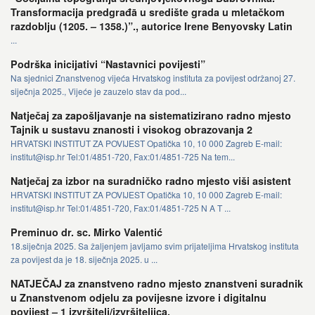
Transformacija predgrađā u središte grada u mletačkom
razdoblju (1205. – 1358.)”., autorice Irene Benyovsky Latin
...
Podrška inicijativi “Nastavnici povijesti”
Na sjednici Znanstvenog vijeća Hrvatskog instituta za povijest održanoj 27.
siječnja 2025., Vijeće je zauzelo stav da pod...
Natječaj za zapošljavanje na sistematizirano radno mjesto
Tajnik u sustavu znanosti i visokog obrazovanja 2
HRVATSKI INSTITUT ZA POVIJEST Opatička 10, 10 000 Zagreb E-mail:
institut@isp.hr Tel:01/4851-720, Fax:01/4851-725 Na tem...
Natječaj za izbor na suradničko radno mjesto viši asistent
HRVATSKI INSTITUT ZA POVIJEST Opatička 10, 10 000 Zagreb E-mail:
institut@isp.hr Tel:01/4851-720, Fax:01/4851-725 N A T ...
Preminuo dr. sc. Mirko Valentić
18.siječnja 2025. Sa žaljenjem javljamo svim prijateljima Hrvatskog instituta
za povijest da je 18. siječnja 2025. u ...
NATJEČAJ za znanstveno radno mjesto znanstveni suradnik
u Znanstvenom odjelu za povijesne izvore i digitalnu
povijest – 1 izvršitelj/izvršiteljica.