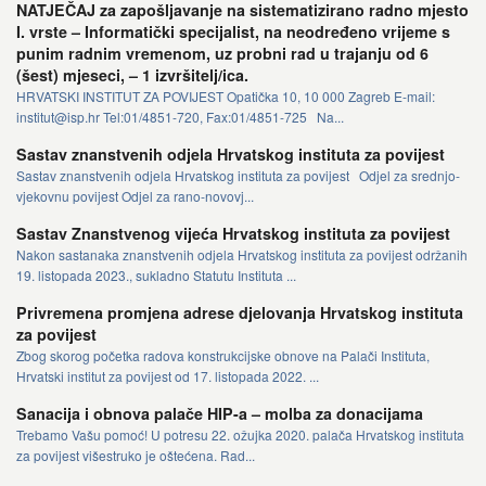
NATJEČAJ za zapošljavanje na sistematizirano radno mjesto
I. vrste – Informatički specijalist, na neodređeno vrijeme s
punim radnim vremenom, uz probni rad u trajanju od 6
(šest) mjeseci, – 1 izvršitelj/ica.
HRVATSKI INSTITUT ZA POVIJEST Opatička 10, 10 000 Zagreb E-mail:
institut@isp.hr Tel:01/4851-720, Fax:01/4851-725 Na...
Sastav znanstvenih odjela Hrvatskog instituta za povijest
Sastav znanstvenih odjela Hrvatskog instituta za povijest Odjel za srednjo-
vjekovnu povijest Odjel za rano-novovj...
Sastav Znanstvenog vijeća Hrvatskog instituta za povijest
Nakon sastanaka znanstvenih odjela Hrvatskog instituta za povijest održanih
19. listopada 2023., sukladno Statutu Instituta ...
Privremena promjena adrese djelovanja Hrvatskog instituta
za povijest
Zbog skorog početka radova konstrukcijske obnove na Palači Instituta,
Hrvatski institut za povijest od 17. listopada 2022. ...
Sanacija i obnova palače HIP-a – molba za donacijama
Trebamo Vašu pomoć! U potresu 22. ožujka 2020. palača Hrvatskog instituta
za povijest višestruko je oštećena. Rad...