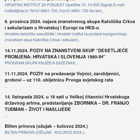
HRVATSKI INSTITUT ZA POVIJEST Opatička 10, 10 000 Zagreb E-mail:
institut@isp.hr Tel:01/4851-720, Fax:01/4851-725 Na tem...
6. prosinca 2024. najava znanstvenog skupa Katolička Crkva
i sekularizam u Hrvatskoj i Europi na HKS-u
Hrvatsko katoličko sveučilište i Hrvatski institut za povijest suorganiziraju
znanstveni skup Katolička Crkva i sekulariz...
14.11.2024. POZIV NA ZNANSTVENI SKUP “DESETLJEĆE
PROMJENA: HRVATSKA I SLOVENIJA 1980-IH”
PROGRAM SKUPA KNJIŽICA SAŽETAKA...
11.11.2024. POZIV na predavanje Vojnici, zarobljenici,
grobovi – uz 110. obljetnicu Prvoga svjetskog rata
...
14. listopada 2024. u 18 sati u Velikoj čitaonici Hrvatskoga
državnog arhiva, predstavljanje ZBORNIKA – DR. FRANJO
TUĐMAN – ŽIVOT I NASLIJEĐE
...
Bilten prinova (ožujak – kolovoz 2024.)
BILTEN PRINOVA (OŽUJAK - KOLOVOZ 2024.)...