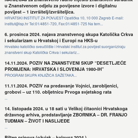
u Znanstvenom odjelu za povijesne izvore i digitalnu
povijest – 1 izvršitelj/izvršiteljica.
HRVATSKI INSTITUT ZA POVIJEST Opatička 10, 10 000 Zagreb E-mail:
institut@isp.hr Tel:01/4851-720, Fax:01/4851-725 Na tem...
6. prosinca 2024. najava znanstvenog skupa Katolička Crkva
i sekularizam u Hrvatskoj i Europi na HKS-u
Hrvatsko katoličko sveučilište i Hrvatski institut za povijest suorganiziraju
znanstveni skup Katolička Crkva i sekulariz...
14.11.2024. POZIV NA ZNANSTVENI SKUP “DESETLJEĆE
PROMJENA: HRVATSKA I SLOVENIJA 1980-IH”
PROGRAM SKUPA KNJIŽICA SAŽETAKA...
11.11.2024. POZIV na predavanje Vojnici, zarobljenici,
grobovi – uz 110. obljetnicu Prvoga svjetskog rata
...
14. listopada 2024. u 18 sati u Velikoj čitaonici Hrvatskoga
državnog arhiva, predstavljanje ZBORNIKA – DR. FRANJO
TUĐMAN – ŽIVOT I NASLIJEĐE
...
Bilten prinova (ožujak – kolovoz 2024.)