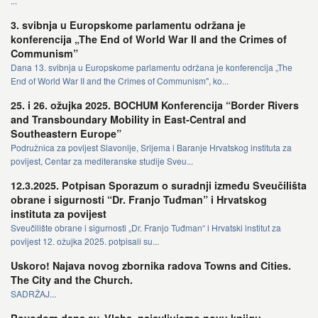
...
3. svibnja u Europskome parlamentu održana je
konferencija „The End of World War II and the Crimes of
Communism”
Dana 13. svibnja u Europskome parlamentu održana je konferencija „The
End of World War II and the Crimes of Communism", ko...
25. i 26. ožujka 2025. BOCHUM Konferencija “Border Rivers
and Transboundary Mobility in East-Central and
Southeastern Europe”
Podružnica za povijest Slavonije, Srijema i Baranje Hrvatskog instituta za
povijest, Centar za mediteranske studije Sveu...
12.3.2025. Potpisan Sporazum o suradnji između Sveučilišta
obrane i sigurnosti “Dr. Franjo Tuđman” i Hrvatskog
instituta za povijest
Sveučilište obrane i sigurnosti „Dr. Franjo Tuđman“ i Hrvatski institut za
povijest 12. ožujka 2025. potpisali su...
Uskoro! Najava novog zbornika radova Towns and Cities.
The City and the Church.
SADRŽAJ...