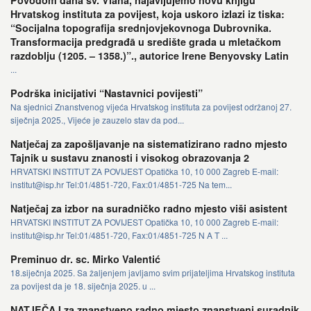
Povodom dana sv. Vlaha, najavljujemo novu knjigu
Hrvatskog instituta za povijest, koja uskoro izlazi iz tiska:
“Socijalna topografija srednjovjekovnoga Dubrovnika.
Transformacija predgrađā u središte grada u mletačkom
razdoblju (1205. – 1358.)”., autorice Irene Benyovsky Latin
...
Podrška inicijativi “Nastavnici povijesti”
Na sjednici Znanstvenog vijeća Hrvatskog instituta za povijest održanoj 27.
siječnja 2025., Vijeće je zauzelo stav da pod...
Natječaj za zapošljavanje na sistematizirano radno mjesto
Tajnik u sustavu znanosti i visokog obrazovanja 2
HRVATSKI INSTITUT ZA POVIJEST Opatička 10, 10 000 Zagreb E-mail:
institut@isp.hr Tel:01/4851-720, Fax:01/4851-725 Na tem...
Natječaj za izbor na suradničko radno mjesto viši asistent
HRVATSKI INSTITUT ZA POVIJEST Opatička 10, 10 000 Zagreb E-mail:
institut@isp.hr Tel:01/4851-720, Fax:01/4851-725 N A T ...
Preminuo dr. sc. Mirko Valentić
18.siječnja 2025. Sa žaljenjem javljamo svim prijateljima Hrvatskog instituta
za povijest da je 18. siječnja 2025. u ...
NATJEČAJ za znanstveno radno mjesto znanstveni suradnik