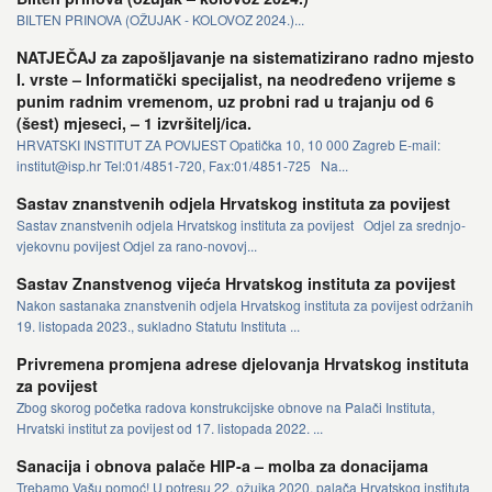
BILTEN PRINOVA (OŽUJAK - KOLOVOZ 2024.)...
NATJEČAJ za zapošljavanje na sistematizirano radno mjesto
I. vrste – Informatički specijalist, na neodređeno vrijeme s
punim radnim vremenom, uz probni rad u trajanju od 6
(šest) mjeseci, – 1 izvršitelj/ica.
HRVATSKI INSTITUT ZA POVIJEST Opatička 10, 10 000 Zagreb E-mail:
institut@isp.hr Tel:01/4851-720, Fax:01/4851-725 Na...
Sastav znanstvenih odjela Hrvatskog instituta za povijest
Sastav znanstvenih odjela Hrvatskog instituta za povijest Odjel za srednjo-
vjekovnu povijest Odjel za rano-novovj...
Sastav Znanstvenog vijeća Hrvatskog instituta za povijest
Nakon sastanaka znanstvenih odjela Hrvatskog instituta za povijest održanih
19. listopada 2023., sukladno Statutu Instituta ...
Privremena promjena adrese djelovanja Hrvatskog instituta
za povijest
Zbog skorog početka radova konstrukcijske obnove na Palači Instituta,
Hrvatski institut za povijest od 17. listopada 2022. ...
Sanacija i obnova palače HIP-a – molba za donacijama
Trebamo Vašu pomoć! U potresu 22. ožujka 2020. palača Hrvatskog instituta